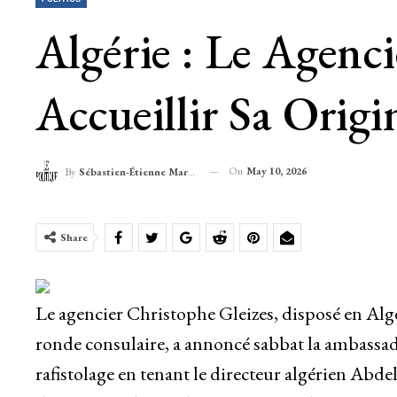
Algérie : Le Agenc
Accueillir Sa Orig
On
May 10, 2026
By
Sébastien-Étienne Marechal
Share
Le agencier Christophe Gleizes, disposé en Algér
ronde consulaire, a annoncé sabbat la ambassa
rafistolage en tenant le directeur algérien Abd