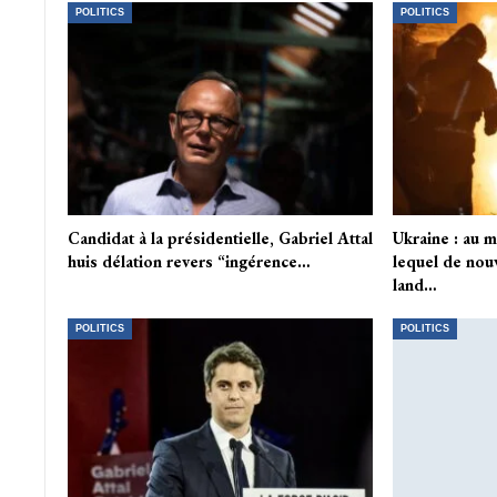
POLITICS
POLITICS
Candidat à la présidentielle, Gabriel Attal
Ukraine : au 
huis délation revers “ingérence…
lequel de nouv
land…
POLITICS
POLITICS