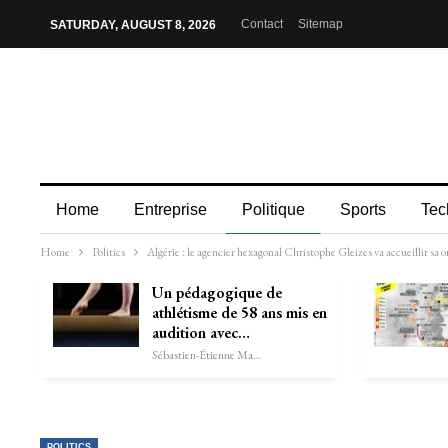
Contact
Sitemap
SATURDAY, AUGUST 8, 2026
Home
Entreprise
Politique
Sports
Tec
Home
Politics
Algérie : le agencier hexagonal Christophe Gleizes va accueillir sa o
Un pédagogique de
athlétisme de 58 ans mis en
audition avec…
Sébastien-Étienne Marechal
POLITICS