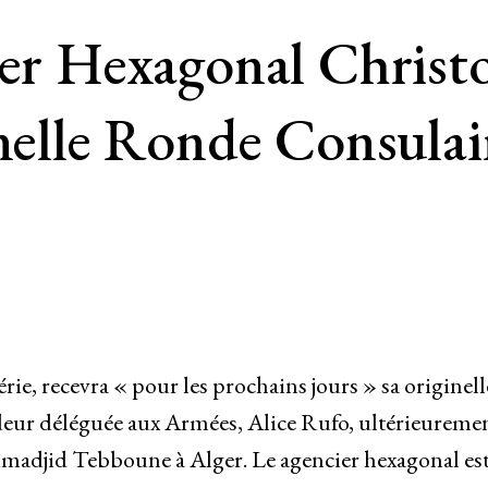
ier Hexagonal Christ
inelle Ronde Consulai
ie, recevra « pour les prochains jours » sa originell
deur déléguée aux Armées, Alice Rufo, ultérieureme
elmadjid Tebboune à Alger. Le agencier hexagonal es