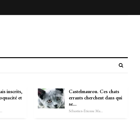
is inscrits,
Castelmaurou. Ces chats
oquacité et
errants cherchent dans qui
se…
astien-Étienne Marechal
Sébastien-Étienne Marechal