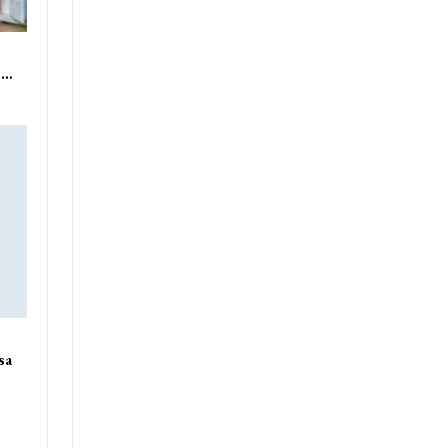
ue…
sa