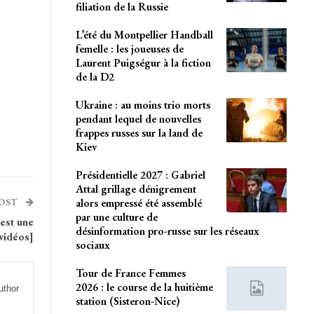
filiation de la Russie
L’été du Montpellier Handball
femelle : les joueuses de
Laurent Puigségur à la fiction
de la D2
Ukraine : au moins trio morts
pendant lequel de nouvelles
frappes russes sur la land de
Kiev
Présidentielle 2027 : Gabriel
Attal grillage dénigrement
alors empressé été assemblé
POST
par une culture de
est une
désinformation pro-russe sur les réseaux
[vidéos]
sociaux
Tour de France Femmes
2026 : le course de la huitième
uthor
station (Sisteron-Nice)