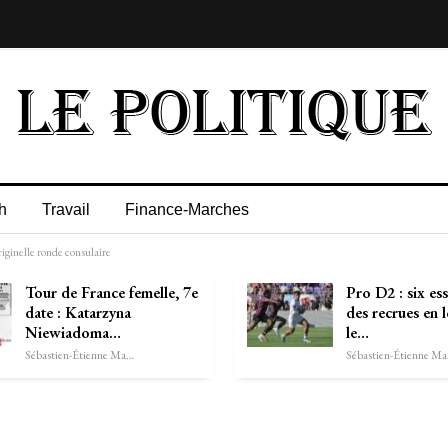
h
Travail
Finance-Marches
riginelle ronde consulaire
Tour de France femelle, 7e
Pro D2 : six essa
date : Katarzyna
des recrues en l
Niewiadoma…
le…
Sébastien-Étienne Marechal
Séb