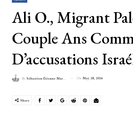
Ali O., Migrant Pa
Couple Ans Comme
D’accusations Israé
On
May 28, 2026
By
Sébastien-Étienne Marechal
Share