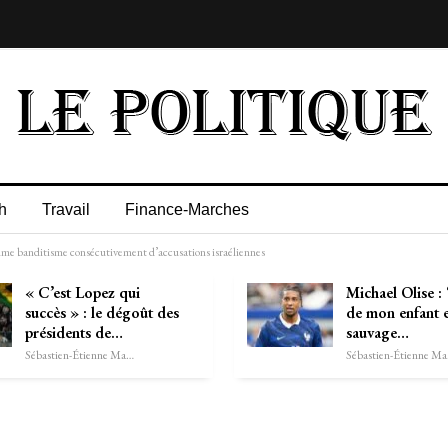
h
Travail
Finance-Marches
omme banditisme consécutivement d’accusations israéliennes
« C’est Lopez qui
Michael Olise :
succès » : le dégoût des
de mon enfant e
présidents de…
sauvage…
Sébastien-Étienne Marechal
Séb