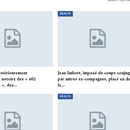
HEALTH
ostérieurement
Jean Imbert, imposé de coups conjug
n notoire des « 402
par autres ex-compagnes, placé en d
s », des…
le…
HEALTH