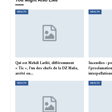
You Might Also Like
HEALTH
HEALTH
Qui est Mehdi Laribi, différemment
Incendies : p
« Tic », l’un des chefs de la DZ Mafia,
l’proclamatio
arrêté en…
interpellation
HEALTH
HEALTH