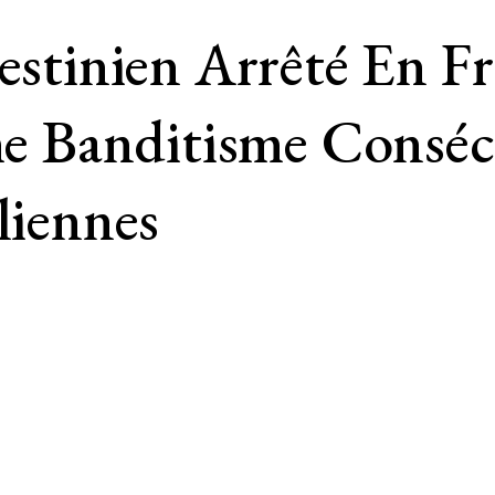
lestinien Arrêté En F
 Banditisme Conséc
liennes