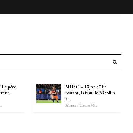
 “Le père
MHSC – Dijon : “En
st un
restant, la famille Nicollin
a…
astien-Étienne Marechal
Sébastien-Étienne Marechal