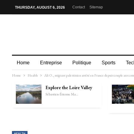
Contact
Sitemap
THURSDAY, AUGUST 6, 2026
Home
Entreprise
Politique
Sports
Tec
Home
Health
Ali O., migrant palestinien arrêté en France depuis couple ans c
Explore the Loire Valley
Sébastien-Étienne Marechal
HEALTH