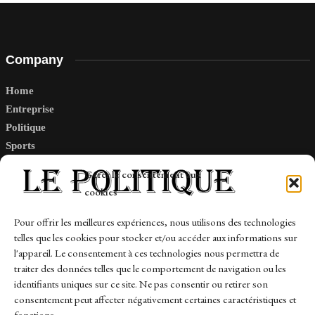
Company
Home
Entreprise
Politique
Sports
Tech
Gérer le consentement aux
Travail
cookies
Finance-Marches
Pour offrir les meilleures expériences, nous utilisons des technologies
telles que les cookies pour stocker et/ou accéder aux informations sur
Links
l'appareil. Le consentement à ces technologies nous permettra de
traiter des données telles que le comportement de navigation ou les
Contact
identifiants uniques sur ce site. Ne pas consentir ou retirer son
Sitemap
consentement peut affecter négativement certaines caractéristiques et
fonctions.