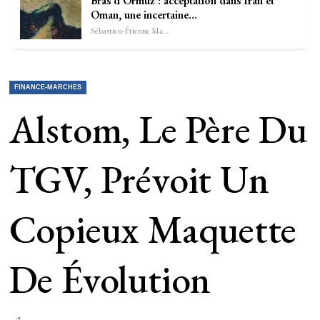
Bras d’Ormuz : acceptation dans Iran et
Oman, une incertaine…
Sébastien-Étienne Marechal
FINANCE-MARCHES
Alstom, Le Père Du
TGV, Prévoit Un
Copieux Maquette
De Évolution