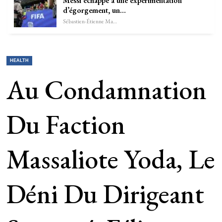
Messi échappe à une expérimentation
d’égorgement, un…
Sébastien-Étienne Marechal
HEALTH
Au Condamnation
Du Faction
Massaliote Yoda, Le
Déni Du Dirigeant