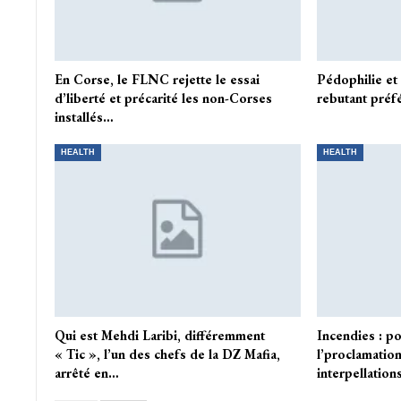
En Corse, le FLNC rejette le essai
Pédophilie et 
d’liberté et précarité les non-Corses
rebutant préfé
installés…
HEALTH
HEALTH
Qui est Mehdi Laribi, différemment
Incendies : p
« Tic », l’un des chefs de la DZ Mafia,
l’proclamatio
arrêté en…
interpellation