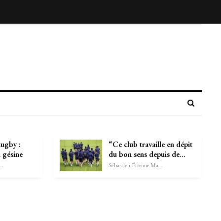
Rugby :
“Ce club travaille en dépit
 gésine
du bon sens depuis de…
astien-Étienne Marechal
Sébastien-Étienne Marechal