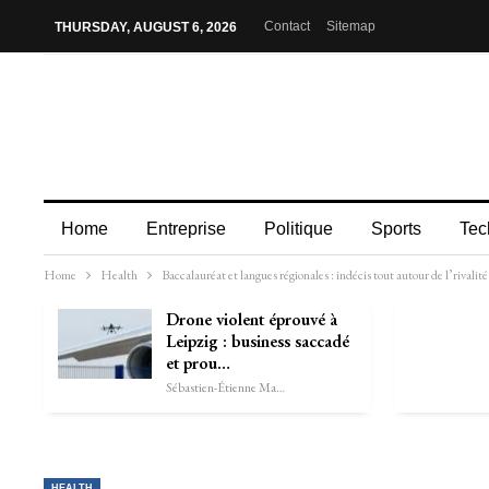
Contact
Sitemap
THURSDAY, AUGUST 6, 2026
Home
Entreprise
Politique
Sports
Tec
Home
Health
Baccalauréat et langues régionales : indécis tout autour de l’rival
Drone violent éprouvé à
Leipzig : business saccadé
et prou…
Sébastien-Étienne Marechal
HEALTH