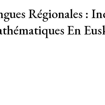
ngues Régionales : I
athématiques En Eus