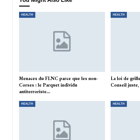
You Might Also Like
HEALTH
HEALTH
Menaces du FLNC parce que les non-
La loi de grill
Corses : le Parquet individu
Conseil juste
antiterroriste…
HEALTH
HEALTH