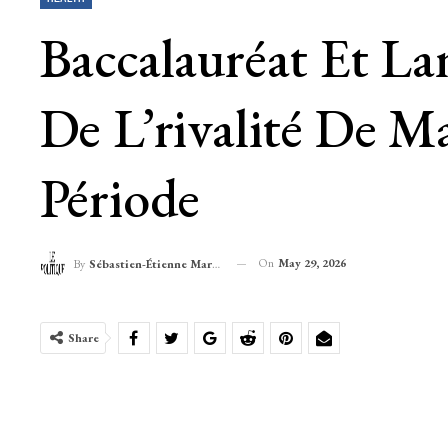
Baccalauréat Et La
De L’rivalité De M
Période
On
May 29, 2026
By
Sébastien-Étienne Marechal
Share