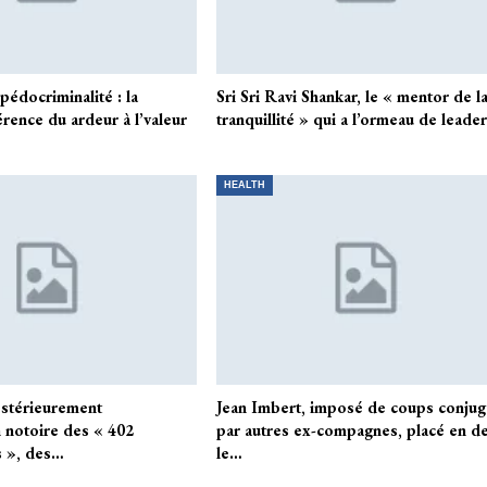
pédocriminalité : la
Sri Sri Ravi Shankar, le « mentor de l
rence du ardeur à l’valeur
tranquillité » qui a l’ormeau de leade
HEALTH
ostérieurement
Jean Imbert, imposé de coups conjug
n notoire des « 402
par autres ex-compagnes, placé en d
s », des…
le…