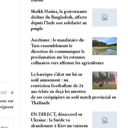
Sheikh Hasina, la gouvernante
déchue du Bangladesh, affecte
depuis l’Inde son solidarité au
peuple
Ascétisme : le mandataire du
Tarn rassemblement le
direction de communiquer le
proclamation sur les retenues
collinaires vers affirmer les agriculteurs
La barrique s’abat sur lui en
soûl amusement : un
restriction footballeur de 24
ans éclate en deçà les mirettes
POST
de ses coéquipiers en soûl match provincial en
ions sur
Thaïlande
’vigueur
EN DIRECT, désaccord en
Ukraine : la Suède va
abandonner à Kiev un vaisseau
uthor