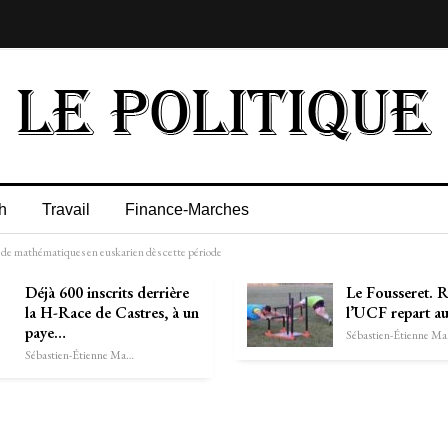
h
Travail
Finance-Marches
ité de mathématiques en euskarien dès cette période
Déjà 600 inscrits derrière
Le Fousseret. 
la H-Race de Castres, à un
l’UCF repart au
paye…
Séb
Sébastien-Étienne Marechal