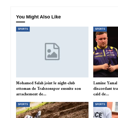
You Might Also Like
SPORTS
SPORTS
Mohamed Salah joint le night-club
Lamine Yamal 
ottoman de Trabzonspor ensuite son
discordant tra
arrachement de…
caîd de…
SPORTS
SPORTS