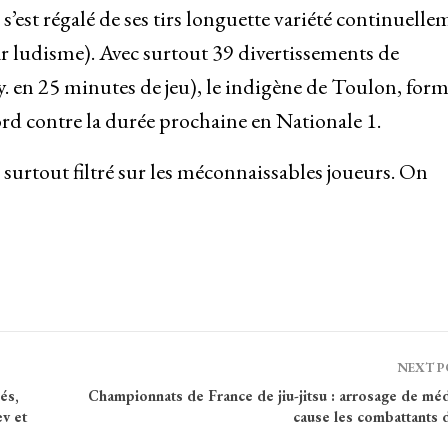
s’est régalé de ses tirs longuette variété continuelle
par ludisme). Avec surtout 39 divertissements de
y. en 25 minutes de jeu), le indigène de Toulon, form
ord contre la durée prochaine en Nationale 1.
 surtout filtré sur les méconnaissables joueurs. On
NEXT 
és,
Championnats de France de jiu-jitsu : arrosage de méd
v et
cause les combattants