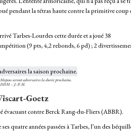
ugères. L’entente armoricaine, qui n’a pas reçu à se ti
oué pendant la tétras haute contre la primitive coup 
arrivé Tarbes-Lourdes cette durée et a joué 38
mpétition (9 pts, 4,2 rebonds, 6 pd) ; 2 divertisseme
Mopsus seront adversaires la durée prochaine.
DDM – J.-P. H.
Wiscart-Goetz
é évacuant contre Berck Rang-du-Fliers (ABBR).
e ses quatre années passées à Tarbes, l’un des béquill