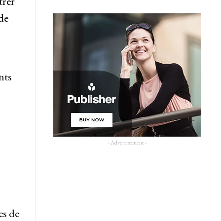
trer
de
nts
- Advertisement -
es de