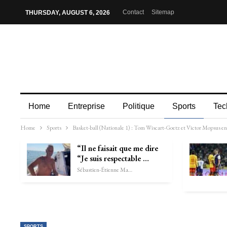
Contact
Sitemap
THURSDAY, AUGUST 6, 2026
Home
Entreprise
Politique
Sports
Tec
Home
Sports
Basket-ball (Nationale 1) : Tom Wiscart-Goetz et Victor Mopsus e
“Il ne faisait que me dire
“Je suis respectable …
Sébastien-Étienne Marechal
SPORTS