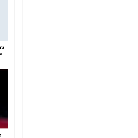
ra
a
x