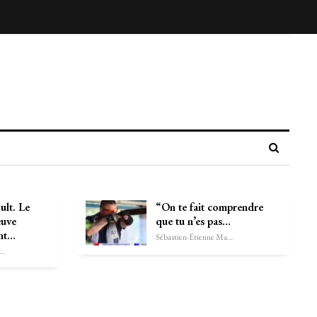
ult. Le
“On te fait comprendre
euve
que tu n’es pas…
ent…
Sébastien-Étienne Marechal
astien-Étienne Marechal