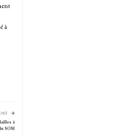
ment
é à
POST
ailles à
 du SOM