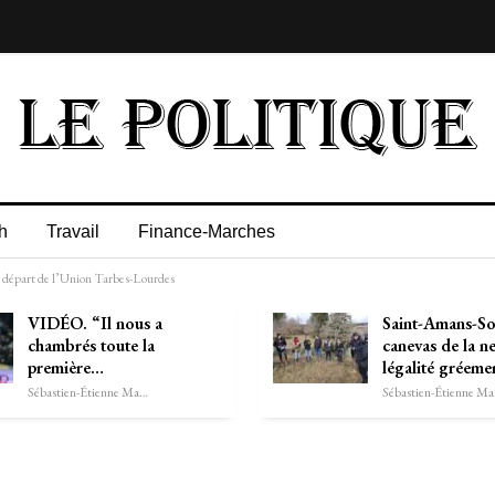
h
Travail
Finance-Marches
n départ de l’Union Tarbes-Lourdes
VIDÉO. “Il nous a
Saint-Amans-So
chambrés toute la
canevas de la n
première…
légalité gréem
Sébastien-Étienne Marechal
Séb