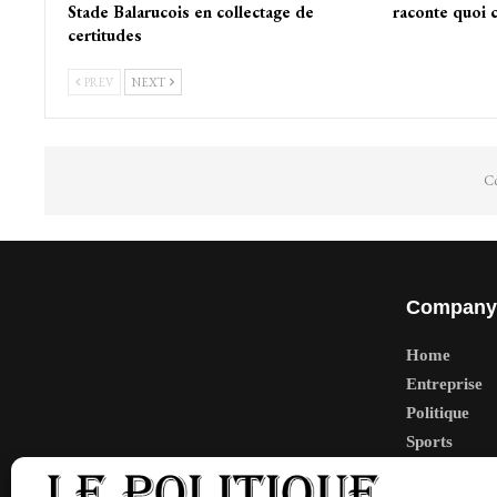
Stade Balarucois en collectage de
raconte quoi 
certitudes
PREV
NEXT
Co
Company
Home
Entreprise
Politique
Sports
Tech