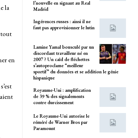
l’nouvelle en signant au Real
e la
Madrid
Ingérences russes : ainsi il ne
faut pas approvisionner le lutin
rtout
Lamine Yamal bousculé par un
discordant travailleur né en
mer en
2007 ? Un caîd de fléchettes
s’autoproclame “meilleur
sportif” du données et se addition le génie
hispanique
s’est
Royaume-Uni : amplification
aient
de 39 % des signalements
contre durcissement
Le Royaume-Uni autorise le
réméré de Warner Bros par
Paramount