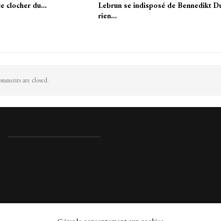
ce clocher du…
Lebrun se indisposé de Bennedikt D
rien…
mments are closed.
Gérer le consentement aux cookies