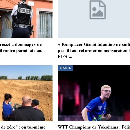
 agressé à dommages de
« Remplacer Gianni Infantino ne suffi
il rentre parmi lui : un…
pas, il faut réformer en mensuration l
FIFA …
SPORTS
s de zéro” : on toi-même
WTT Champions de Yokohama : Féli