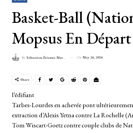
Basket-Ball (Natio
Mopsus En Départ
On
May 26, 2026
By
Sébastien-Étienne Marechal
Share
l’édifiant
Tarbes-Lourdes en achevée pont ultérieuremen
extraction d’Alexis Yetna contre La Rochelle (Ar
Tom Wiscart-Goetz contre couple clubs de Nati