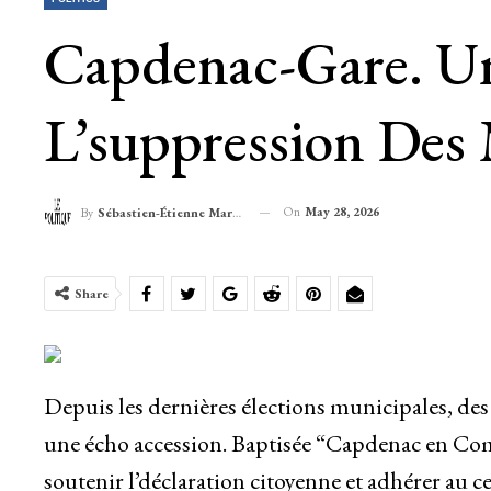
Capdenac-Gare. Un
L’suppression Des
On
May 28, 2026
By
Sébastien-Étienne Marechal
Share
Depuis les dernières élections municipales, des 
une écho accession. Baptisée “Capdenac en Co
soutenir l’déclaration citoyenne et adhérer au ce