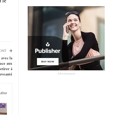
 le
POST
avec la
Face aux
etirer à
- Advertisement -
uveauté
uthor