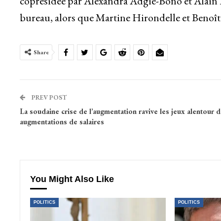
coprésidée par Alexandra Adgié-Bono et Alain 
bureau, alors que Martine Hirondelle et Benoît 
Share
PREV POST
La soudaine crise de l’augmentation ravive les jeux alentour 
augmentations de salaires
You Might Also Like
POLITICS
POLITICS