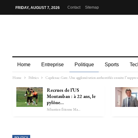
Contact
Sitemap
FRIDAY, AUGUST 7, 2026
Home
Entreprise
Politique
Sports
Tec
Home
Politics
Capdenac-Gare. Une agglomération authentifiée ensuite l’suppres
Recrues de l’US
Montauban : à 22 ans, le
pylône…
Sébastien-Étienne Marechal
POLITICS