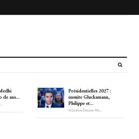
 Medhi
Présidentielles 2027 :
uo de ans…
ensuite Glucksmann,
Philippe et…
astien-Étienne Marechal
Sébastien-Étienne Marechal