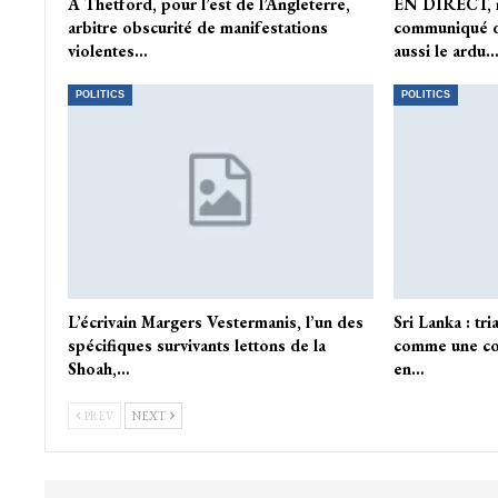
A Thetford, pour l’est de l’Angleterre,
EN DIRECT, ri
arbitre obscurité de manifestations
communiqué d
violentes…
aussi le ardu
POLITICS
POLITICS
L’écrivain Margers Vestermanis, l’un des
Sri Lanka : tr
spécifiques survivants lettons de la
comme une co
Shoah,…
en…
PREV
NEXT