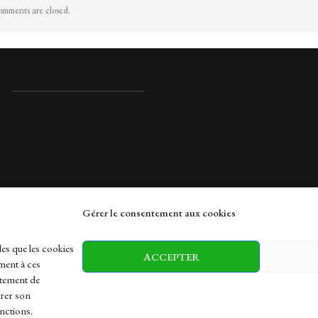
mments are closed.
Gérer le consentement aux cookies
rches
les que les cookies
ACCEPTER
ment à ces
rtement de
irer son
h
Health
Sports
Travel
nctions.