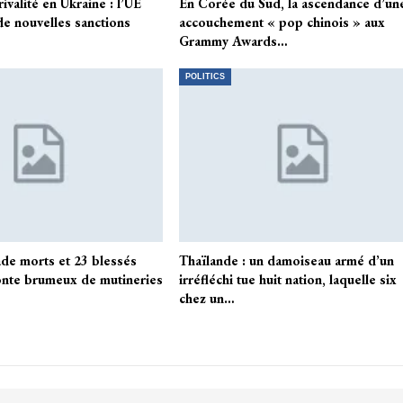
valité en Ukraine : l’UE
En Corée du Sud, la ascendance d’un
e nouvelles sanctions
accouchement « pop chinois » aux
…
Grammy Awards…
POLITICS
iade morts et 23 blessés
Thaïlande : un damoiseau armé d’un
nte brumeux de mutineries
irréfléchi tue huit nation, laquelle six
chez un…