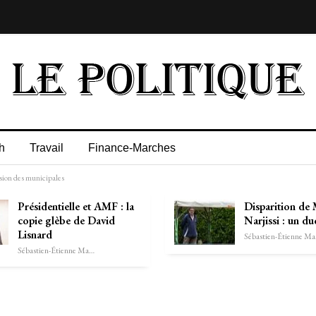
h
Travail
Finance-Marches
sion des municipales
Présidentielle et AMF : la
Disparition de
copie glèbe de David
Narjissi : un d
Lisnard
Séb
Sébastien-Étienne Marechal