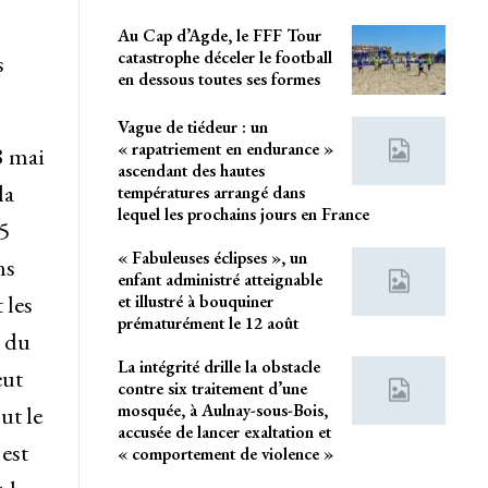
Au Cap d’Agde, le FFF Tour
catastrophe déceler le football
s
en dessous toutes ses formes
Vague de tiédeur : un
« rapatriement en endurance »
8 mai
ascendant des hautes
la
températures arrangé dans
lequel les prochains jours en France
5
« Fabuleuses éclipses », un
ns
enfant administré atteignable
 les
et illustré à bouquiner
prématurément le 12 août
s du
La intégrité drille la obstacle
eut
contre six traitement d’une
mosquée, à Aulnay-sous-Bois,
ut le
accusée de lancer exaltation et
est
« comportement de violence »