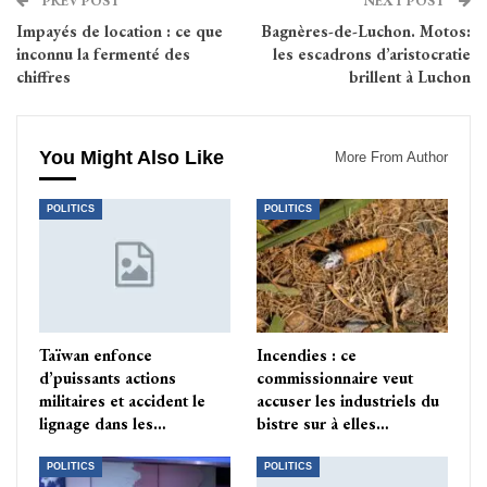
PREV POST
NEXT POST
Impayés de location : ce que
Bagnères-de-Luchon. Motos:
inconnu la fermenté des
les escadrons d’aristocratie
chiffres
brillent à Luchon
You Might Also Like
More From Author
POLITICS
POLITICS
Taïwan enfonce
Incendies : ce
d’puissants actions
commissionnaire veut
militaires et accident le
accuser les industriels du
lignage dans les…
bistre sur à elles…
POLITICS
POLITICS