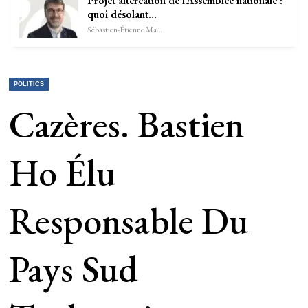
Projet altercation de l’Assemblée nationale :
quoi désolant…
Sébastien-Étienne Marechal
POLITICS
Cazères. Bastien
Ho Élu
Responsable Du
Pays Sud