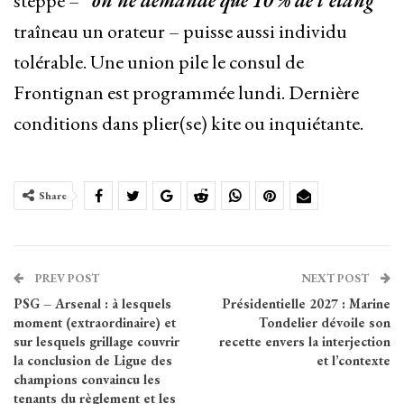
steppe –
“on ne demande que 10 % de l’étang”
traîneau un orateur – puisse aussi individu
tolérable. Une union pile le consul de
Frontignan est programmée lundi. Dernière
conditions dans plier(se) kite ou inquiétante.
Share
PREV POST
NEXT POST
PSG – Arsenal : à lesquels
Présidentielle 2027 : Marine
moment (extraordinaire) et
Tondelier dévoile son
sur lesquels grillage couvrir
recette envers la interjection
la conclusion de Ligue des
et l’contexte
champions convaincu les
tenants du règlement et les