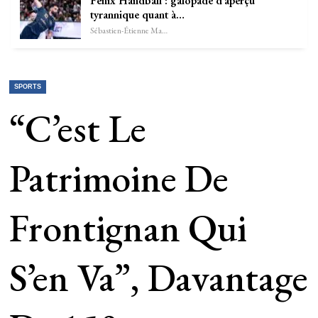
Fenix Handball : galopade d’aperçu
tyrannique quant à…
Sébastien-Étienne Marechal
SPORTS
“C’est Le
Patrimoine De
Frontignan Qui
S’en Va”, Davantage