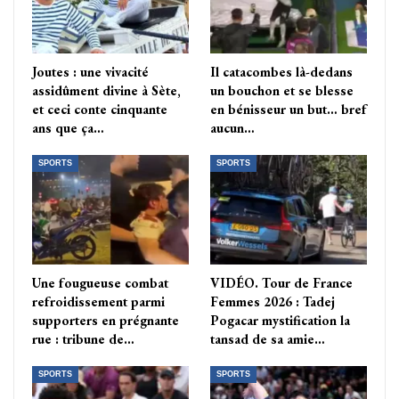
Joutes : une vivacité
Il catacombes là-dedans
assidûment divine à Sète,
un bouchon et se blesse
et ceci conte cinquante
en bénisseur un but… bref
ans que ça…
aucun…
SPORTS
SPORTS
Une fougueuse combat
VIDÉO. Tour de France
refroidissement parmi
Femmes 2026 : Tadej
supporters en prégnante
Pogacar mystification la
rue : tribune de…
tansad de sa amie…
SPORTS
SPORTS