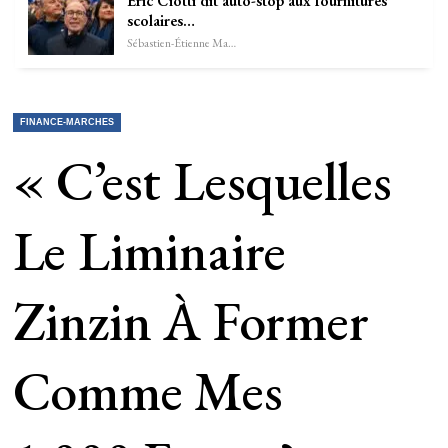
Éric Ciotti dit auto-stop aux fournitures
scolaires…
Sébastien-Étienne Marechal
FINANCE-MARCHES
« C’est Lesquelles
Le Liminaire
Zinzin À Former
Comme Mes