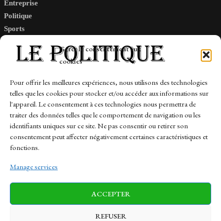
Entreprise
Politique
Sports
Tech
Gérer le consentement aux
Travail
cookies
Finance-Marches
Pour offrir les meilleures expériences, nous utilisons des technologies
telles que les cookies pour stocker et/ou accéder aux informations sur
Links
l'appareil. Le consentement à ces technologies nous permettra de
traiter des données telles que le comportement de navigation ou les
Contact
identifiants uniques sur ce site. Ne pas consentir ou retirer son
Sitemap
consentement peut affecter négativement certaines caractéristiques et
fonctions.
Manage services
News
Finance-Marches
Politics
ACCEPTER
Business
Tech
Health
Sports
Travel
REFUSER