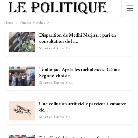
Home
Finance-Marches
Disparition de Medhi Narjissi : pari en
consultation de la…
Sébastien-Étienne Marechal
Toulonjac. Après les turbulences, Céline
Segond choisie…
Sébastien-Étienne Marechal
Une collusion artificielle parvient à enfanter
de…
Sébastien-Étienne Marechal