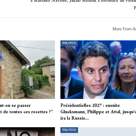
à Mariano Navone, Jakub Mensik s’effondre au voisi
p
More From A
POLITICS
t-on se passer
Présidentielles 2027 : ensuite
 de toutes ces recettes ?”
Glucksmann, Philippe et Attal, jusqu’
ira la Russie…
POLITICS