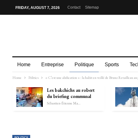
Contact
Sitemap
FRIDAY, AUGUST 7, 2026
Home
Entreprise
Politique
Sports
Tec
Home
Politics
« C’est une abdication » : la habit en veillé de Bruno Retailleau au
Les bakchichs au robert
du briefing communal
Sébastien-Étienne Marechal
POLITICS