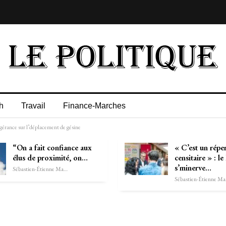
h
Travail
Finance-Marches
 gérance sur l’déplacement de gésine
“On a fait confiance aux
« C’est un répe
élus de proximité, on…
censitaire » : le
s’minerve…
Sébastien-Étienne Marechal
Séb