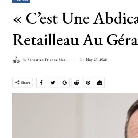
« C’est Une Abdica
Retailleau Au Gér
On
May 27, 2026
By
Sébastien-Étienne Marechal
Share