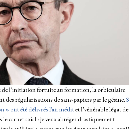
 de l’initiation fortuite au formation, la orbiculaire
 des régularisations de sans-papiers par le gésine.
S
 » ont été délivrés l’an inédit
et l’vénérable légat de
is le carnet axial : je veux abréger drastiquement
gale et illégale, parce que les deux sont liées », soul