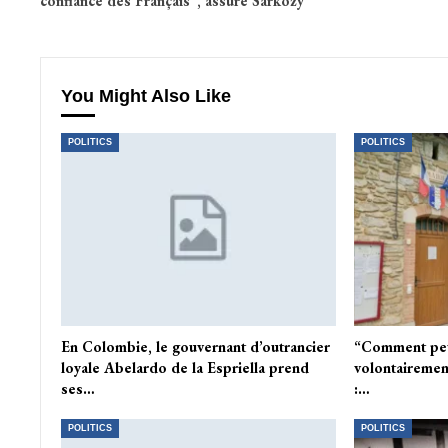
confiance des Français”, assure Sarkozy
You Might Also Like
POLITICS
POLITICS
En Colombie, le gouvernant d’outrancier
“Comment peu
loyale Abelardo de la Espriella prend
volontairement
ses…
:…
POLITICS
POLITICS