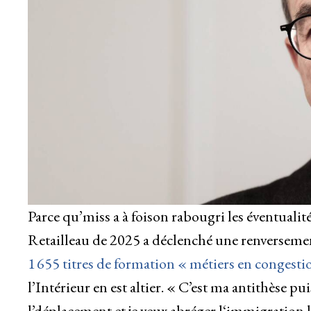
Parce qu’miss a à foison rabougri les éventualité
Retailleau de 2025 a déclenché une renversement
1 655 titres de formation « métiers en congestion
l’Intérieur en est altier. « C’est ma antithèse pu
l’déplacement et je veux abréger l‘immigration lé