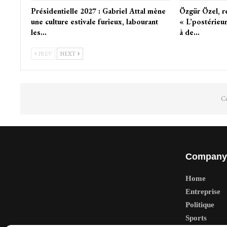
Présidentielle 2027 : Gabriel Attal mène
Özgür Özel, ré
une culture estivale furieux, labourant
« L’postérieu
les…
à de…
PREV
NEXT
Co
Company
Home
Entreprise
Politique
Sports