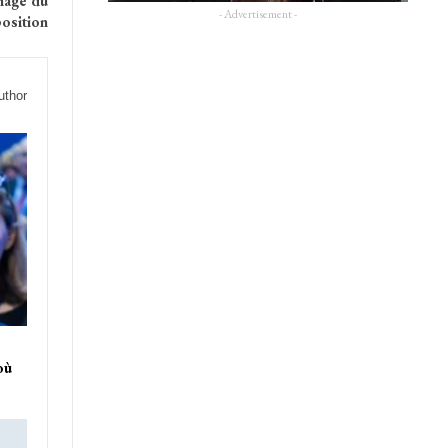
nage du
- Advertisement -
osition
uthor
où