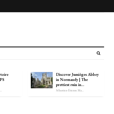
rtoire
Discover Jumièges Abbey
 PS
in Normandy | The
prettiest ruin in…
astien-Étienne Marechal
Sébastien-Étienne Marechal