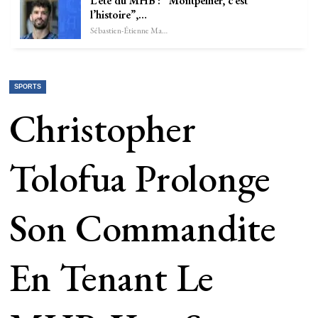
L’été du MHB : “Montpellier, c’est
l’histoire”,…
Sébastien-Étienne Marechal
SPORTS
Christopher
Tolofua Prolonge
Son Commandite
En Tenant Le