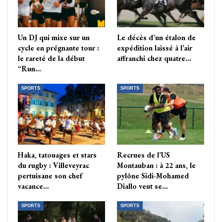
Un DJ qui mixe sur un
Le décès d’un étalon de
cycle en prégnante tour :
expédition laissé à l’air
le rareté de la début
affranchi chez quatre…
“Run…
SPORTS
SPORTS
Haka, tatouages et stars
Recrues de l’US
du rugby : Villeveyrac
Montauban : à 22 ans, le
pertuisane son chef
pylône Sidi-Mohamed
vacance…
Diallo veut se…
SPORTS
SPORTS