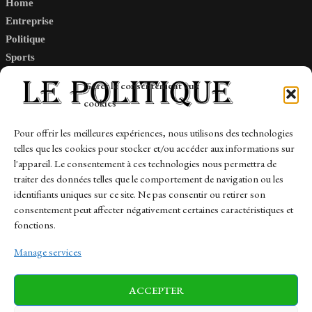
Home
Entreprise
Politique
Sports
Tech
Gérer le consentement aux
Travail
cookies
Finance-Marches
Pour offrir les meilleures expériences, nous utilisons des technologies
telles que les cookies pour stocker et/ou accéder aux informations sur
Links
l'appareil. Le consentement à ces technologies nous permettra de
traiter des données telles que le comportement de navigation ou les
Contact
identifiants uniques sur ce site. Ne pas consentir ou retirer son
Sitemap
consentement peut affecter négativement certaines caractéristiques et
fonctions.
Manage services
News
Finance-Marches
Politics
ACCEPTER
Business
Tech
Health
Sports
Travel