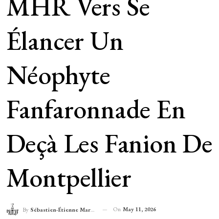
MHR Vers Se
Élancer Un
Néophyte
Fanfaronnade En
Deçà Les Fanion De
Montpellier
On
May 11, 2026
By
Sébastien-Étienne Marechal