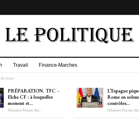
h
Travail
Finance-Marches
 des Etats
PRÉPARATION. TFC –
L’Espagne pique
Elche CF : à lesquelles
Rome en solenn
moment et…
contrôles…
Sébastien-Étienne Marechal
Séb