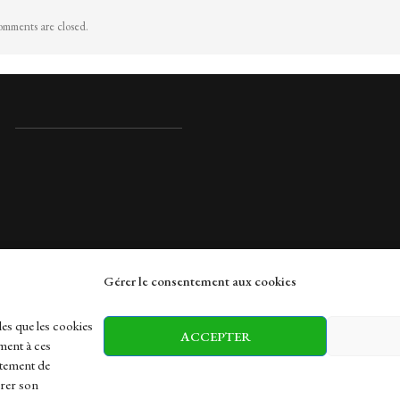
mments are closed.
Gérer le consentement aux cookies
rches
les que les cookies
ACCEPTER
ment à ces
rtement de
irer son
h
Health
Sports
Travel