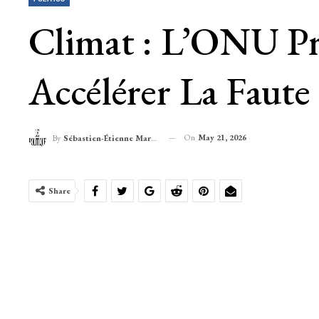
Climat : L’ONU Pr
Accélérer La Faute
On
May 21, 2026
By
Sébastien-Étienne Marechal
Share