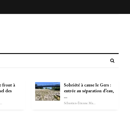
 front à
Sobriété à cause le Gers :
el des
entrée au séparation d’eau,
…
astien-Étienne Marechal
Sébastien-Étienne Marechal