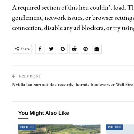
A required section of this lieu couldn’t load. 
gonflement, network issues, or browser settings
connection, disable any ad blockers, or try usin
Share
PREV POST
Nvidia bat surtout des records, hormis bouleverser Wall Stre
You Might Also Like
POLITICS
POLITICS