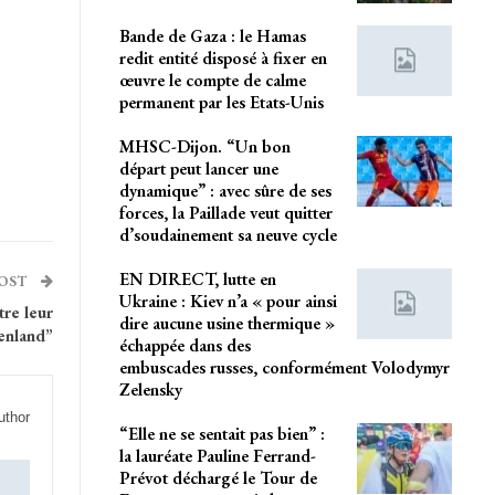
Bande de Gaza : le Hamas
redit entité disposé à fixer en
œuvre le compte de calme
permanent par les Etats-Unis
MHSC-Dijon. “Un bon
départ peut lancer une
dynamique” : avec sûre de ses
forces, la Paillade veut quitter
d’soudainement sa neuve cycle
EN DIRECT, lutte en
POST
Ukraine : Kiev n’a « pour ainsi
tre leur
dire aucune usine thermique »
enland”
échappée dans des
embuscades russes, conformément Volodymyr
Zelensky
uthor
“Elle ne se sentait pas bien” :
la lauréate Pauline Ferrand-
Prévot déchargé le Tour de