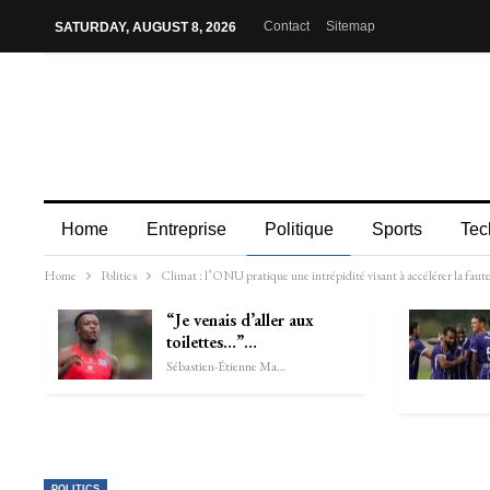
Contact
Sitemap
SATURDAY, AUGUST 8, 2026
Home
Entreprise
Politique
Sports
Tec
Home
Politics
Climat : l’ONU pratique une intrépidité visant à accélérer la faute
“Je venais d’aller aux
toilettes…”…
Sébastien-Étienne Marechal
POLITICS