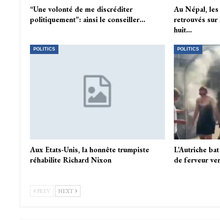
“Une volonté de me discréditer
Au Népal, les 
politiquement”: ainsi le conseiller…
retrouvés sur
huit…
POLITICS
POLITICS
Aux Etats-Unis, la honnête trumpiste
L’Autriche ba
réhabilite Richard Nixon
de ferveur ver
PREV
NEXT