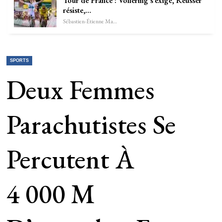
Tour de France : Vollering s’exigé, Reusser
résiste,…
Sébastien-Étienne Marechal
SPORTS
Deux Femmes
Parachutistes Se
Percutent À
4 000 M