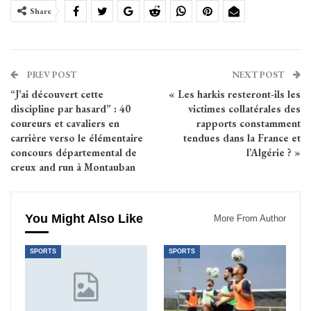
Share
PREV POST
NEXT POST
“J’ai découvert cette
« Les harkis resteront-ils les
discipline par hasard” : 40
victimes collatérales des
coureurs et cavaliers en
rapports constamment
carrière verso le élémentaire
tendues dans la France et
concours départemental de
l’Algérie ? »
creux and run à Montauban
You Might Also Like
More From Author
SPORTS
SPORTS