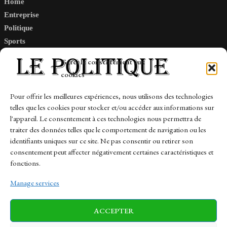
Home
Entreprise
Politique
Sports
Tech
Gérer le consentement aux
Travail
cookies
Finance-Marches
Pour offrir les meilleures expériences, nous utilisons des technologies
telles que les cookies pour stocker et/ou accéder aux informations sur
Links
l'appareil. Le consentement à ces technologies nous permettra de
traiter des données telles que le comportement de navigation ou les
Contact
identifiants uniques sur ce site. Ne pas consentir ou retirer son
Sitemap
consentement peut affecter négativement certaines caractéristiques et
fonctions.
Manage services
News
Finance-Marches
Politics
ACCEPTER
Business
Tech
Health
Sports
Travel