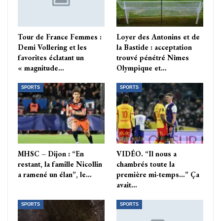
Tour de France Femmes :
Loyer des Antonins et de
Demi Vollering et les
la Bastide : acceptation
favorites éclatant un
trouvé pénétré Nîmes
« magnitude…
Olympique et…
SPORTS
SPORTS
MHSC – Dijon : “En
VIDÉO. “Il nous a
restant, la famille Nicollin
chambrés toute la
a ramené un élan”, le…
première mi-temps…” Ça
avait…
SPORTS
SPORTS