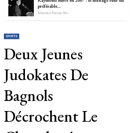
Raymond Barre en 2007 : le héritage ruse du
préférable…
Sébastien-Étienne Marechal
SPORTS
Deux Jeunes
Judokates De
Bagnols
Décrochent Le