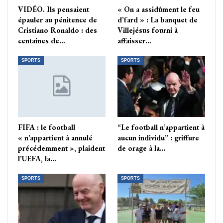
VIDÉO. Ils pensaient
« On a assidûment le feu
épauler au pénitence de
d’fard » : La banquet de
Cristiano Ronaldo : des
Villejésus fourni à
centaines de…
affaisser…
SPORTS
SPORTS
FIFA : le football
“Le football n’appartient à
« n’appartient à annulé
aucun individu” : griffure
précédemment », plaident
de orage à la…
l’UEFA, la…
SPORTS
SPORTS