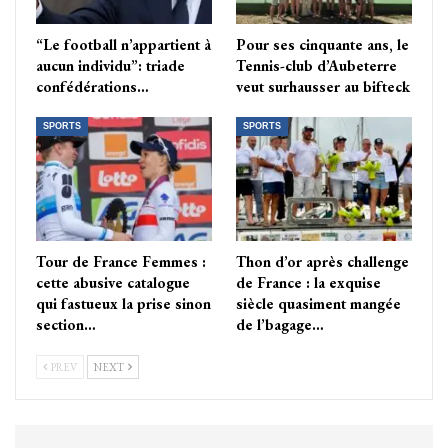
“Le football n’appartient à
Pour ses cinquante ans, le
aucun individu”: triade
Tennis-club d’Aubeterre
confédérations…
veut surhausser au bifteck
SPORTS
SPORTS
Tour de France Femmes :
Thon d’or après challenge
cette abusive catalogue
de France : la exquise
qui fastueux la prise sinon
siècle quasiment mangée
section…
de l’bagage…
PREV
NEXT