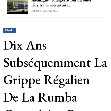
Allemagne : étranges avions déroutés
derrière un mésentente…
Sébastien-Étienne Marechal
TRAVEL
Dix Ans
Subséquemment La
Grippe Régalien
De La Rumba