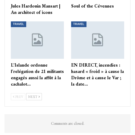
Jules Hardouin Mansart |
Soul of the Cévennes
An architect of icons
TRAVEL
TRAVEL
L’Islande ordonne
EN DIRECT, incendies :
l’relégation de 21 militants
hasard « froid » à cause la
engagés aussi la affût à la
Drôme et à cause le Var ;
cachalot…
la date…
PREV
NEXT
Comments are closed.