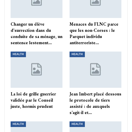
Changer un élève
Menaces du FLNC parce
d’surrection dans du
que les non-Corses : le
conduite de sa ménage, un
Parquet individu
sentence lestement…
antiterroriste…
HEALTH
HEALTH
La loi de grille guerrier
Jean Imbert placé dessous
validée par le Conseil
le protocole de tiers
juste, hormis prudent
assisté : de auxquels
s’agit-il et…
HEALTH
HEALTH