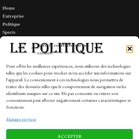
Home
Entreprise
Politique
Sports
Tech
Gérer le consentement aux
Travail
cookies
Finance-Marches
Pour offrir les meilleures expériences, nous utilisons des technologies
telles que les cookies pour stocker et/ou accéder aux informations sur
Links
l'appareil. Le consentement à ces technologies nous permettra de
traiter des données telles que le comportement de navigation ou les
Contact
identifiants uniques sur ce site. Ne pas consentir ou retirer son
consentement peut affecter négativement certaines caractéristiques et
Sitemap
fonctions.
Manage services
News
Finance-Marches
Politics
ACCEPTER