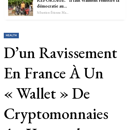
REPORTAGE. “Il faut vraiment remettre la
démocratie au…
Sébastien-Étienne Marechal
HEALTH
D’un Ravissement
En France À Un
« Wallet » De
Cryptomonnaies