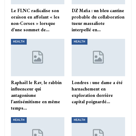
Le FLNC radicalise son
DZ Mafia : un bleu cantine
oraison en affolant « les
probable du collaboration
non-Corses » lorsque
tueur massaliote
d’une sommet de…
interpellé en…
HEALTH
HEALTH
Raphaël le Rav, le rabbin
Londres : une dame a été
influenceur qui
harnachement en
antagonisme
exploration derrière
l’antisémitisme en même
capital poignardé…
temps…
HEALTH
HEALTH