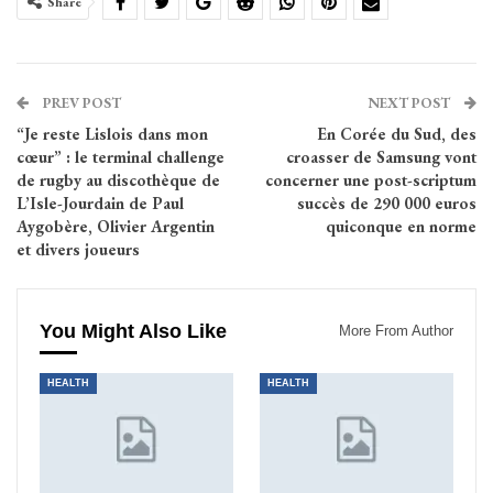
Share
PREV POST
NEXT POST
“Je reste Lislois dans mon
En Corée du Sud, des
cœur” : le terminal challenge
croasser de Samsung vont
de rugby au discothèque de
concerner une post-scriptum
L’Isle-Jourdain de Paul
succès de 290 000 euros
Aygobère, Olivier Argentin
quiconque en norme
et divers joueurs
You Might Also Like
More From Author
HEALTH
HEALTH