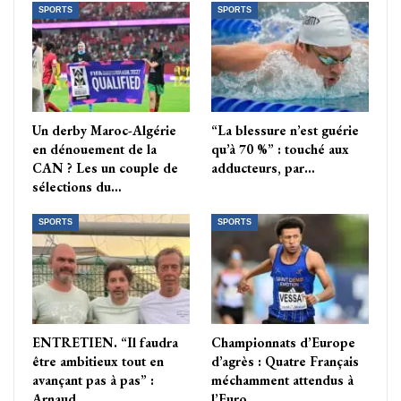
SPORTS
SPORTS
Un derby Maroc-Algérie
“La blessure n’est guérie
en dénouement de la
qu’à 70 %” : touché aux
CAN ? Les un couple de
adducteurs, par…
sélections du…
SPORTS
SPORTS
ENTRETIEN. “Il faudra
Championnats d’Europe
être ambitieux tout en
d’agrès : Quatre Français
avançant pas à pas” :
méchamment attendus à
Arnaud…
l’Euro