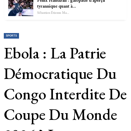
Fenix Handball : galopade d’aperçu
tyrannique quant à…
Sébastien-Étienne Marechal
SPORTS
Ebola : La Patrie
Démocratique Du
Congo Interdite De
Coupe Du Monde