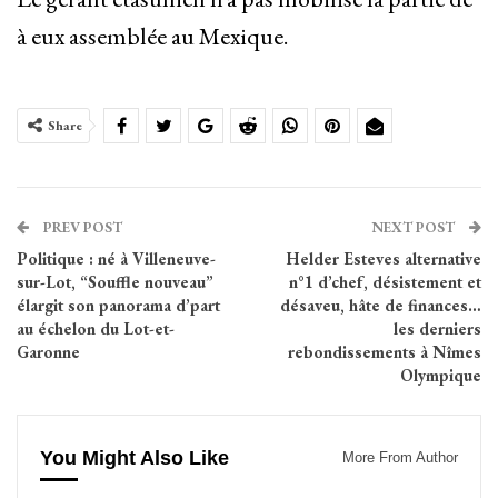
à eux assemblée au Mexique.
Share
PREV POST
NEXT POST
Politique : né à Villeneuve-
Helder Esteves alternative
sur-Lot, “Souffle nouveau”
n°1 d’chef, désistement et
élargit son panorama d’part
désaveu, hâte de finances…
au échelon du Lot-et-
les derniers
Garonne
rebondissements à Nîmes
Olympique
You Might Also Like
More From Author