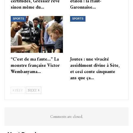
certitudes, Gressier rêve
étalon : la Haut-
sinon même du…
Garonnaise…
SPORTS
SPORTS
“C’est de ma faute…” La
Joutes : une vivacité
monstre française Victor
assidûment divine à Sète,
Wembanyama…
et ceci conte cinquante
ans que ça…
PREV
NEXT
Comments are closed.