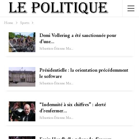
Home
Sports
Demi Vollering a été sanctionnée pour
d’une…
Sébastien-Étienne Marechal
Présidentielle : la orientation précédemment
le software
Sébastien-Étienne Marechal
“Indemnité à six chiffres” : alerté
d’renfermer…
Sébastien-Étienne Marechal