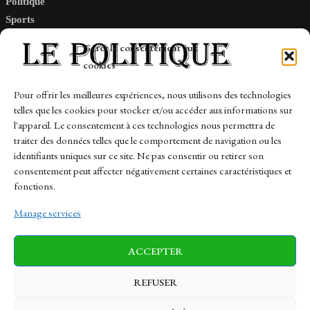
Politique
Sports
Tech
Gérer le consentement aux
Travail
cookies
Finance-Marches
Pour offrir les meilleures expériences, nous utilisons des technologies
telles que les cookies pour stocker et/ou accéder aux informations sur
Links
l'appareil. Le consentement à ces technologies nous permettra de
traiter des données telles que le comportement de navigation ou les
Contact
identifiants uniques sur ce site. Ne pas consentir ou retirer son
Sitemap
consentement peut affecter négativement certaines caractéristiques et
fonctions.
Manage services
News
Finance-Marches
Politics
ACCEPTER
Business
Tech
Health
Sports
Travel
REFUSER