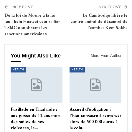
PREV POST
NEXT POST
De la loi de Moore à la loi
Le Cambodge libère le
tau : hein Huawei veut rallier
contre-amiral de décampé de
TSMC nonobstant les
l’combat Kem Sokha
sanctions américaines
You Might Also Like
More From Author
HEALTH
HEALTH
Fusillade en Thaïlande :
Accueil d’obligation :
une gosse de 12 ans mort
l’Etat consacré à renverser
des suites de ses
alors de 500 000 euros à
violences, le…
la coin…