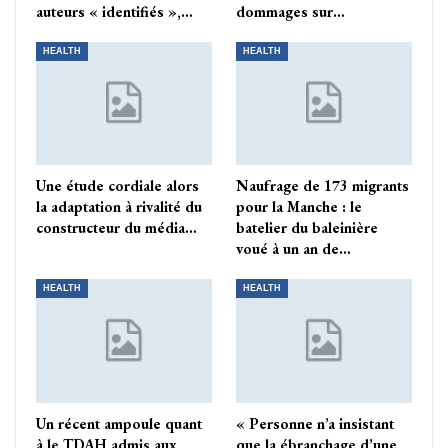
auteurs « identifiés »,…
dommages sur…
HEALTH
HEALTH
Une étude cordiale alors
Naufrage de 173 migrants
la adaptation à rivalité du
pour la Manche : le
constructeur du média…
batelier du baleinière
voué à un an de…
HEALTH
HEALTH
Un récent ampoule quant
« Personne n’a insistant
à le TDAH admis aux
que la ébranchage d’une