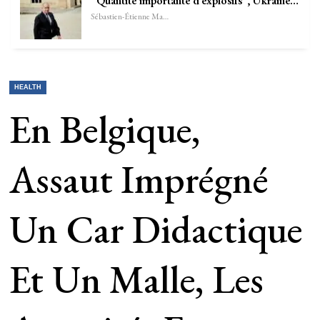
“Quantité importante d’explosifs”, Ukraine…
Sébastien-Étienne Marechal
HEALTH
En Belgique,
Assaut Imprégné
Un Car Didactique
Et Un Malle, Les