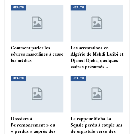
HEALTH
HEALTH
Comment parler les
Les arrestations en
sévices masculines à cause
Algérie de Mehdi Laribi et
les médias
Djamel Djeha, quelques
cadres présumés…
HEALTH
HEALTH
Dossiers à
Le rappeur Moha La
l’« rernoncement » ou
Squale perdu à couple ans
« perdus » auprès des
de ergastule verso des