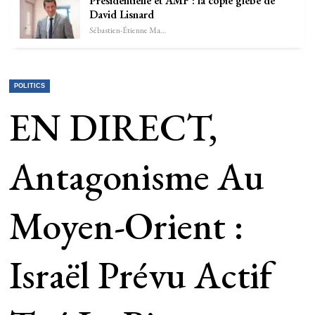
Présidentielle et AMF : la copie glèbe de
David Lisnard
Sébastien-Étienne Marechal
POLITICS
EN DIRECT,
Antagonisme Au
Moyen-Orient :
Israël Prévu Actif