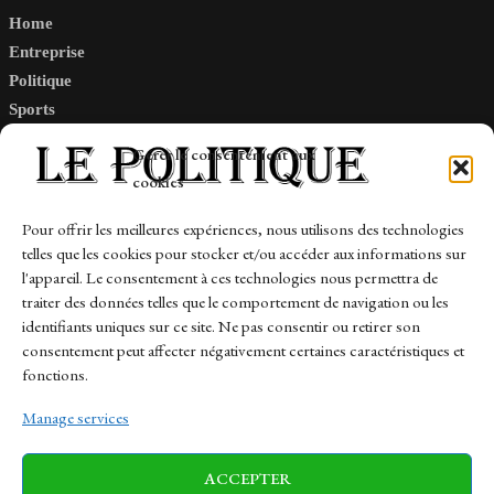
Home
Entreprise
Politique
Sports
Tech
Gérer le consentement aux
Travail
cookies
Finance-Marches
Pour offrir les meilleures expériences, nous utilisons des technologies
telles que les cookies pour stocker et/ou accéder aux informations sur
Links
l'appareil. Le consentement à ces technologies nous permettra de
traiter des données telles que le comportement de navigation ou les
Contact
identifiants uniques sur ce site. Ne pas consentir ou retirer son
Sitemap
consentement peut affecter négativement certaines caractéristiques et
fonctions.
Manage services
News
Finance-Marches
Politics
ACCEPTER