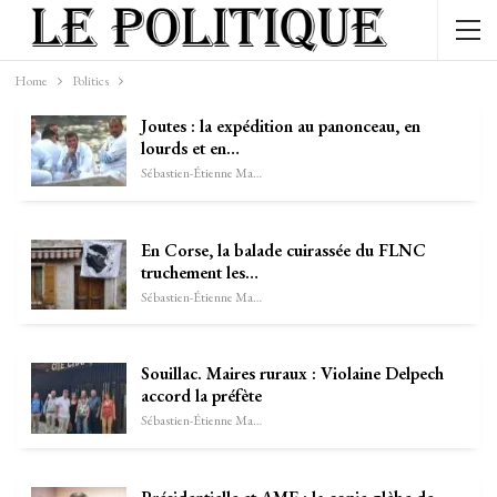
Home
Politics
Joutes : la expédition au panonceau, en
lourds et en…
Sébastien-Étienne Marechal
En Corse, la balade cuirassée du FLNC
truchement les…
Sébastien-Étienne Marechal
Souillac. Maires ruraux : Violaine Delpech
accord la préfète
Sébastien-Étienne Marechal