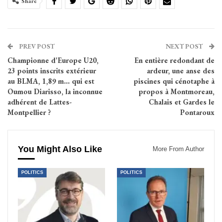
Share
PREV POST
NEXT POST
Championne d’Europe U20,
En entière redondant de
23 points inscrits extérieur
ardeur, une anse des
au BLMA, 1,89 m… qui est
piscines qui cénotaphe à
Oumou Diarisso, la inconnue
propos à Montmoreau,
adhérent de Lattes-
Chalais et Gardes le
Montpellier ?
Pontaroux
You Might Also Like
More From Author
POLITICS
POLITICS