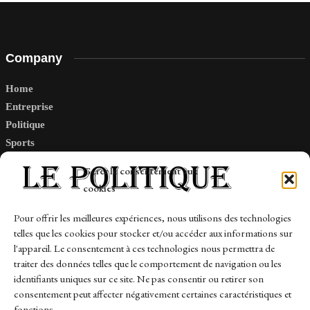
Company
Home
Entreprise
Politique
Sports
Tech
Gérer le consentement aux
Travail
cookies
Finance-Marches
Pour offrir les meilleures expériences, nous utilisons des technologies
telles que les cookies pour stocker et/ou accéder aux informations sur
Links
l'appareil. Le consentement à ces technologies nous permettra de
traiter des données telles que le comportement de navigation ou les
Contact
identifiants uniques sur ce site. Ne pas consentir ou retirer son
Sitemap
consentement peut affecter négativement certaines caractéristiques et
fonctions.