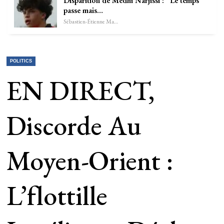
Disparition de Medhi Narjissi : “Le temps
passe mais…
Sébastien-Étienne Marechal
POLITICS
EN DIRECT,
Discorde Au
Moyen-Orient :
L’flottille