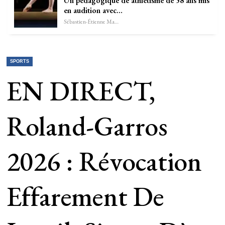
Un pédagogique de athlétisme de 58 ans mis
en audition avec…
Sébastien-Étienne Marechal
SPORTS
EN DIRECT,
Roland-Garros
2026 : Révocation
Effarement De