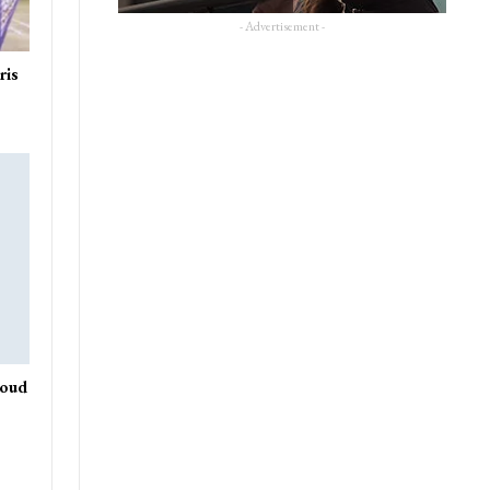
- Advertisement -
ris
roud