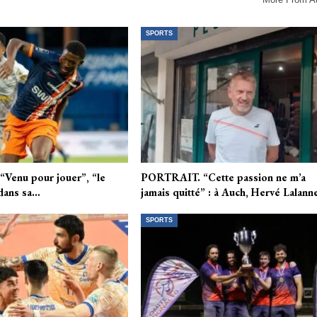
SPORTS
Venu pour jouer”, “le
PORTRAIT. “Cette passion ne m’a
: dans sa…
jamais quitté” : à Auch, Hervé Lalan
SPORTS