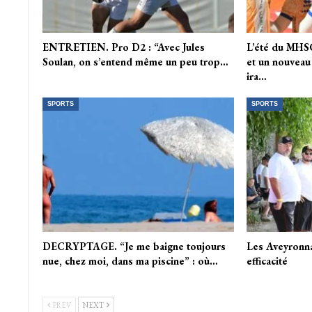
ENTRETIEN. Pro D2 : “Avec Jules
L’été du MHSC
Soulan, on s’entend même un peu trop…
et un nouveau 
ira…
SPORTS
SPORTS
DECRYPTAGE. “Je me baigne toujours
Les Aveyronna
nue, chez moi, dans ma piscine” : où…
efficacité
PREV
NEXT