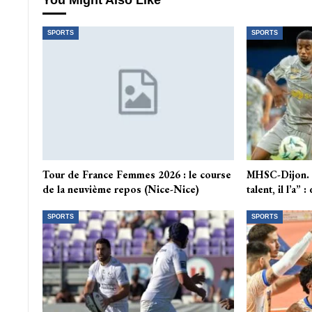
You Might Also Like
SPORTS
SPORTS
Tour de France Femmes 2026 : le course
MHSC-Dijon. “
de la neuvième repos (Nice-Nice)
talent, il l’a” 
SPORTS
SPORTS