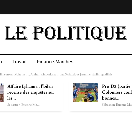
h
Travail
Finance-Marches
na en empêchement, Arthur Rinderknech, Iga Swiatek et Jasmine Paolini qualifiés
Affaire Lyhanna : l’bilan
Pro D2 (partie a
recense des enquêtes sur
Colomiers conf
les…
bonnes…
Sébastien-Étienne Marechal
Séb