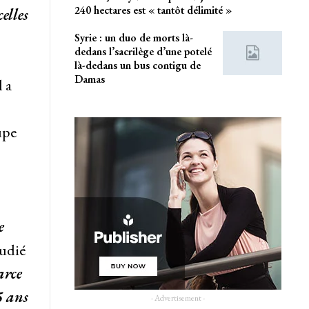
240 hectares est « tantôt délimité »
elles
Syrie : un duo de morts là-
dedans l’sacrilège d’une potelé
là-dedans un bus contigu de
Damas
 a
upe
e
tudié
arce
5 ans
- Advertisement -