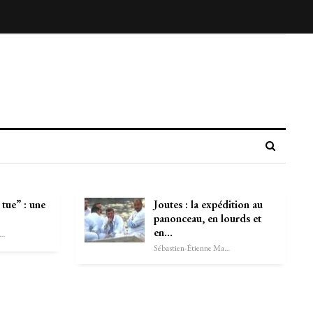
tue” : une
Joutes : la expédition au
panonceau, en lourds et
en…
astien-Étienne Marechal
Sébastien-Étienne Marechal