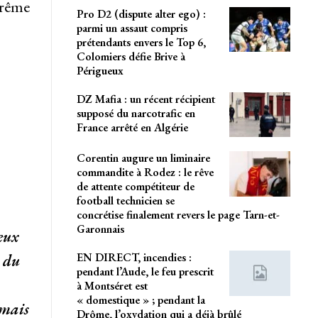
trême
Pro D2 (dispute alter ego) :
parmi un assaut compris
prétendants envers le Top 6,
Colomiers défie Brive à
Périgueux
DZ Mafia : un récent récipient
supposé du narcotrafic en
France arrêté en Algérie
Corentin augure un liminaire
commandite à Rodez : le rêve
de attente compétiteur de
football technicien se
concrétise finalement revers le page Tarn-et-
Garonnais
eux
EN DIRECT, incendies :
e du
pendant l’Aude, le feu prescrit
à Montséret est
« domestique » ; pendant la
amais
Drôme, l’oxydation qui a déjà brûlé