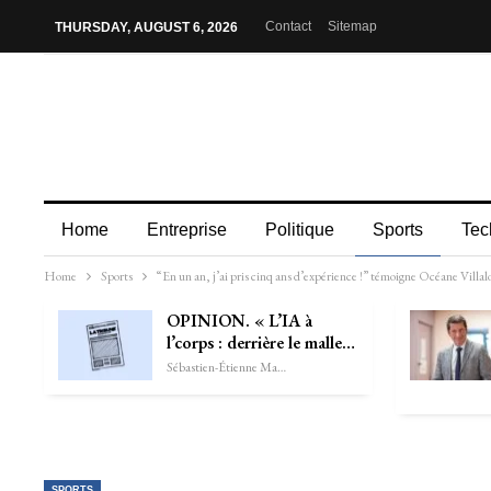
Contact
Sitemap
THURSDAY, AUGUST 6, 2026
Home
Entreprise
Politique
Sports
Tec
Home
Sports
“En un an, j’ai pris cinq ans d’expérience !” témoigne Océane Vill
OPINION. « L’IA à
l’corps : derrière le malle…
Sébastien-Étienne Marechal
SPORTS