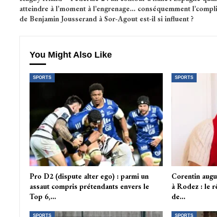
atteindre à l’moment à l’engrenage… conséquemment l’compli
de Benjamin Jousserand à Sor-Agout est-il si influent ?
You Might Also Like
SPORTS
SPORTS
Pro D2 (dispute alter ego) : parmi un
Corentin augu
assaut compris prétendants envers le
à Rodez : le 
Top 6,…
de…
SPORTS
SPORTS