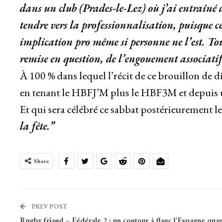
dans un club (Prades-le-Lez) où j’ai entraîné 
tendre vers la professionnalisation, puisque c
implication pro même si personne ne l’est. Tou
remise en question, de l’engouement associatif
À 100 % dans lequel l’récit de ce brouillon de d
en tenant le HBFJ’M plus le HBF3M et depuis un 
Et qui sera célébré ce sabbat postérieurement le
la fête.”
Share
PREV POST
Rugby friand – Fédérale 2 : un contour à flanc l’Espagne quan