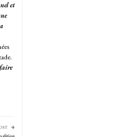
nel et
une
la
nées
tade.
faire
POST
oalition