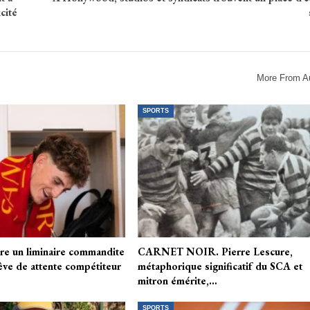
cité
More From A
SPORTS
re un liminaire commandite
CARNET NOIR. Pierre Lescure,
rêve de attente compétiteur
métaphorique significatif du SCA et
mitron émérite,…
SPORTS