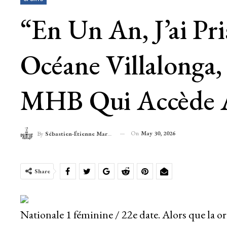
“En Un An, J’ai Pr
Océane Villalonga
MHB Qui Accède A
On
May 30, 2026
By
Sébastien-Étienne Marechal
Share
Nationale 1 féminine / 22e date. Alors que la or