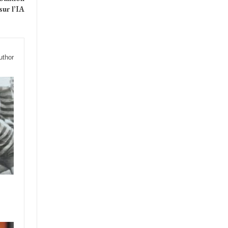
sur l’IA
uthor