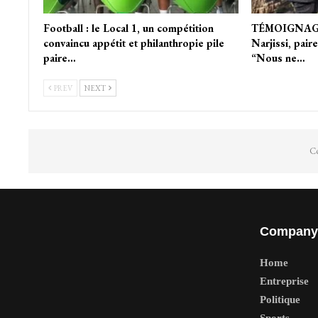
Football : le Local 1, un compétition
TÉMOIGNAGE.
convaincu appétit et philanthropie pile
Narjissi, pair
paire…
“Nous ne…
PREV
NEXT
Co
Company
Home
Entreprise
Politique
Sports