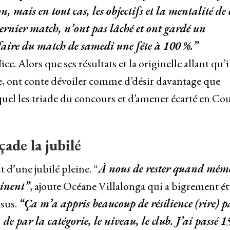
, mais en tout cas, les objectifs et la mentalité de c
e dernier match, n’ont pas lâché et ont gardé un
faire du match de samedi une fête à 100 %.”
 Alors que ses résultats et la originelle allant qu’il
, ont conte dévoiler comme d’désir davantage que
quel les triade du concours et d’amener écarté en Co
çade la jubilé
t d’une jubilé pleine. “
À nous de rester quand mêm
tinent”
, ajoute Océane Villalonga qui a bigrement é
ssus.
“Ça m’a appris beaucoup de résilience (rire) p
de par la catégorie, le niveau, le club. J’ai passé 1