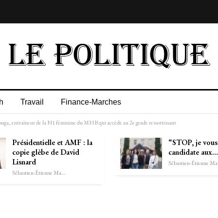
h
Travail
Finance-Marches
alonga, entraîneur de la N1 féminine du MHB qui accède au 2e grade ressortissant
Présidentielle et AMF : la
“STOP, je vous 
copie glèbe de David
candidate aux…
Lisnard
Séb
Sébastien-Étienne Marechal