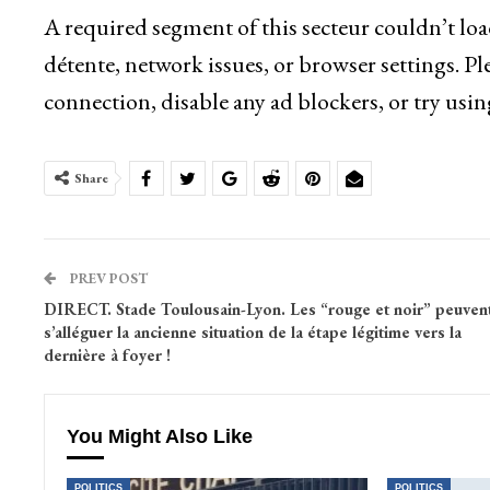
A required segment of this secteur couldn’t lo
détente, network issues, or browser settings. Pl
connection, disable any ad blockers, or try usin
Share
PREV POST
DIRECT. Stade Toulousain-Lyon. Les “rouge et noir” peuven
s’alléguer la ancienne situation de la étape légitime vers la
dernière à foyer !
You Might Also Like
POLITICS
POLITICS