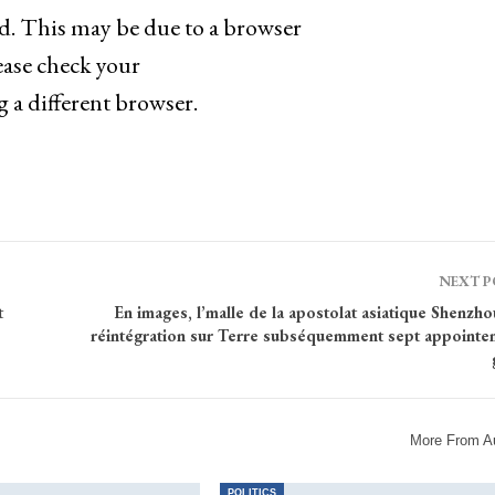
ad. This may be due to a browser
ease check your
g a different browser.
NEXT 
t
En images, l’malle de la apostolat asiatique Shenzh
réintégration sur Terre subséquemment sept appointe
More From A
POLITICS