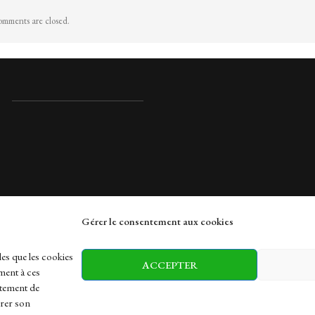
mments are closed.
Gérer le consentement aux cookies
rches
les que les cookies
ACCEPTER
ment à ces
rtement de
irer son
h
Health
Sports
Travel