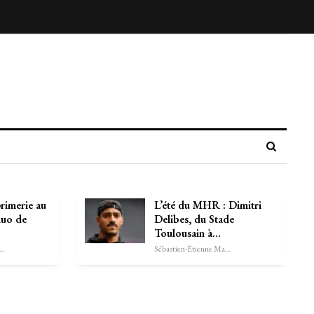
primerie au
L’été du MHR : Dimitri
duo de
Delibes, du Stade
Toulousain à…
astien-Étienne Marechal
Sébastien-Étienne Marechal