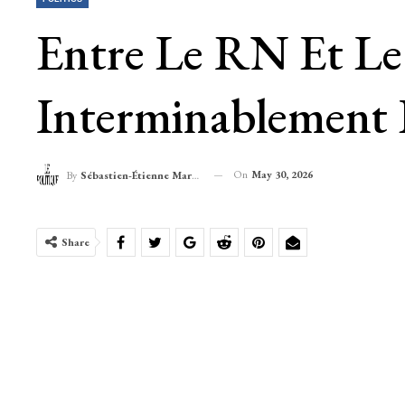
Entre Le RN Et Le
Interminablement B
On
May 30, 2026
By
Sébastien-Étienne Marechal
Share