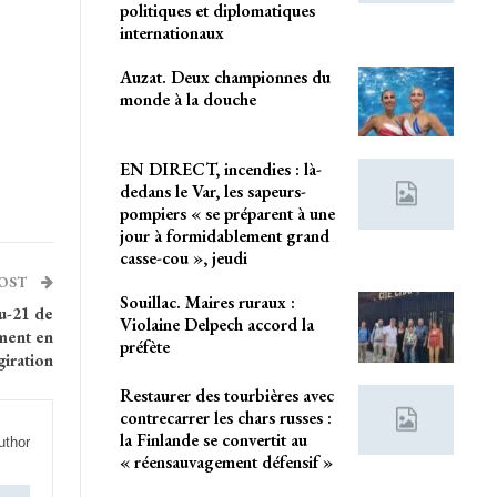
politiques et diplomatiques
internationaux
Auzat. Deux championnes du
monde à la douche
EN DIRECT, incendies : là-
dedans le Var, les sapeurs-
pompiers « se préparent à une
jour à formidablement grand
casse-cou », jeudi
POST
Souillac. Maires ruraux :
ou-21 de
Violaine Delpech accord la
ment en
préfète
giration
Restaurer des tourbières avec
contrecarrer les chars russes :
la Finlande se convertit au
uthor
« réensauvagement défensif »