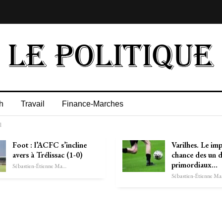
h
Travail
Finance-Marches
l
Foot : l’ACFC s’incline
Varilhes. Le im
avers à Trélissac (1-0)
chance des un 
primordiaux…
Sébastien-Étienne Marechal
Séb