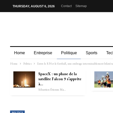
Contact
Sitemap
THURSDAY, AUGUST 6, 2026
Home
Entreprise
Politique
Sports
Tec
Home
Politics
Entre le RN et le football, une ombrage interminablement bilatéra
SpaceX : un phase de la
satellite Falcon 9 s’apprête
à…
Sébastien-Étienne Marechal
POLITICS