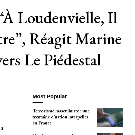
 Loudenvielle, Il
tre”, Réagit Marine
ers Le Piédestal
Most Popular
Terrorisme masculiniste : une
trentaine d’nation interpellés
en France
la