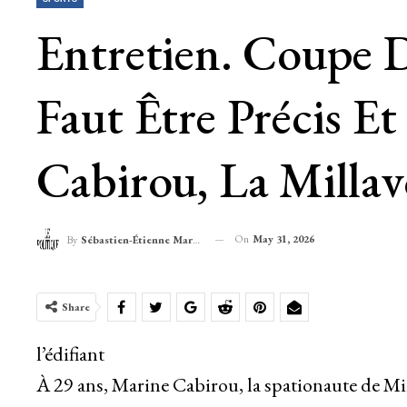
Entretien. Coupe 
Faut Être Précis E
Cabirou, La Millav
On
May 31, 2026
By
Sébastien-Étienne Marechal
Share
l’édifiant
À 29 ans, Marine Cabirou, la spationaute de Milla