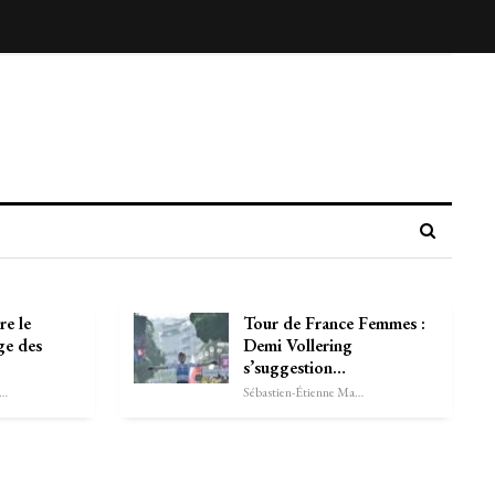
re le
Tour de France Femmes :
ge des
Demi Vollering
s’suggestion…
astien-Étienne Marechal
Sébastien-Étienne Marechal