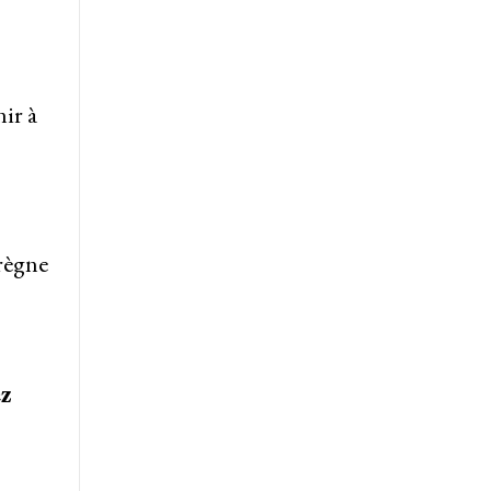
nir à
 règne
ez