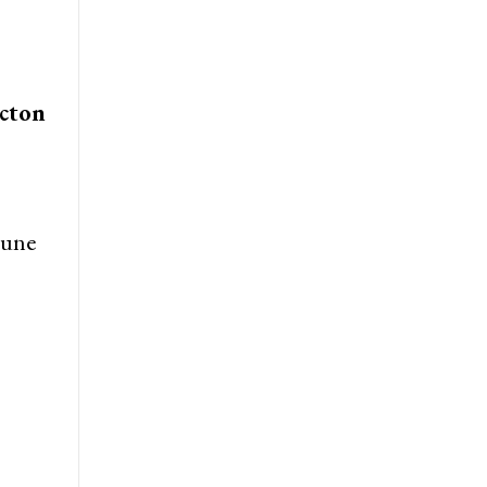
icton
 une
!