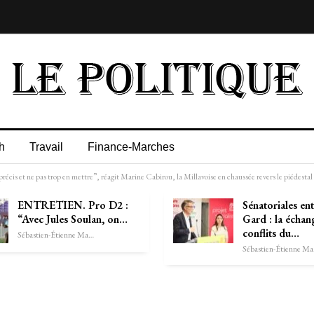
h
Travail
Finance-Marches
écis et ne pas trop en mettre”, réagit Marine Cabirou, la Millavoise en chaussée revers le piédestal
ENTRETIEN. Pro D2 :
Sénatoriales ent
“Avec Jules Soulan, on…
Gard : la échan
conflits du…
Sébastien-Étienne Marechal
Séb