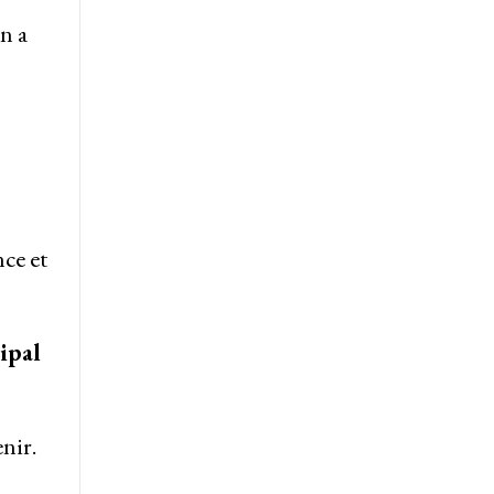
n a
nce et
ipal
nir.