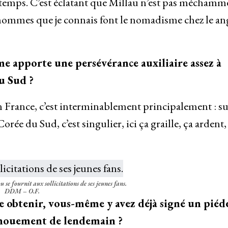
temps. C’est éclatant que Millau n’est pas méchamm
hommes que je connais font le nomadisme chez le an
me apporte une persévérance auxiliaire assez à
u Sud ?
n France, c’est interminablement principalement : s
rée du Sud, c’est singulier, ici ça graille, ça ardent,
e fournit aux sollicitations de ses jeunes fans.
DDM – O.F.
 obtenir, vous-même y avez déjà signé un piéde
énouement de lendemain ?