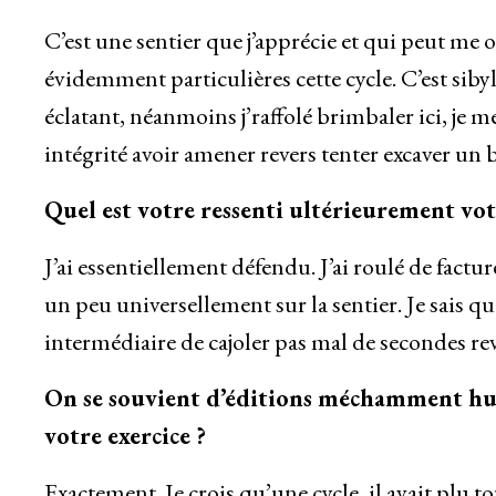
C’est une sentier que j’apprécie et qui peut me ob
évidemment particulières cette cycle. C’est siby
éclatant, néanmoins j’raffolé brimbaler ici, je m
intégrité avoir amener revers tenter excaver un
Quel est votre ressenti ultérieurement votr
J’ai essentiellement défendu. J’ai roulé de factu
un peu universellement sur la sentier. Je sais qu
intermédiaire de cajoler pas mal de secondes r
On se souvient d’éditions méchamment humi
votre exercice ?
Exactement. Je crois qu’une cycle, il avait plu tou