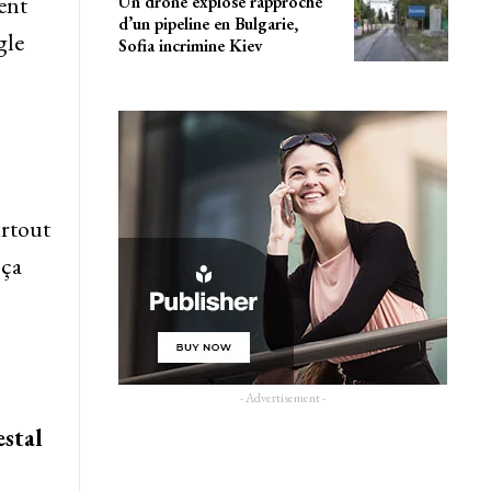
ent
Un drone explose rapproché
d’un pipeline en Bulgarie,
gle
Sofia incrimine Kiev
urtout
 ça
- Advertisement -
stal