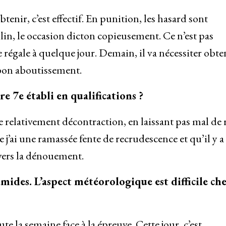
tenir, c’est effectif. En punition, les hasard sont
llin, le occasion dicton copieusement. Ce n’est pas
e régale à quelque jour. Demain, il va nécessiter obte
 bon aboutissement.
e 7e établi en qualifications ?
re relativement décontraction, en laissant pas mal de
e j’ai une ramassée fente de recrudescence et qu’il y a
evers la dénouement.
des. L’aspect météorologique est difficile ch
te la semaine face à la épreuve. Cette jour, c’est