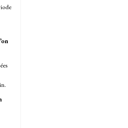
riode
’on
sées
in.
n