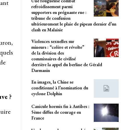
Une fougueuse combat
tant
refroidissement parmi
supporters en prégnante rue :
tribune de confusion
ultérieurement le plaie de pipeau dernier d’un
clash en Malaisie
uron,
Violences sexuelles sur
mineurs : “colère et révolte”
squels
de la division des
commissaires de civilisé
 de
derrière la appel du berline de Gérald
Darmanin
En images, la Chine se
conditionné à l’nomination du
cyclone Dolphin
uve ?
Canicule hormis fin à Antibes :
duire
5ème diffus de courage en
France