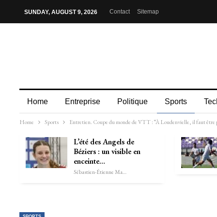
Contact
Sitemap
SUNDAY, AUGUST 9, 2026
Home
Entreprise
Politique
Sports
Tec
Home
Sports
Entretien. Coupe du monde de VTT : “À Loudenvielle, il faut être pr
L’été des Angels de
Béziers : un visible en
enceinte…
Sébastien-Étienne Marechal
SPORTS