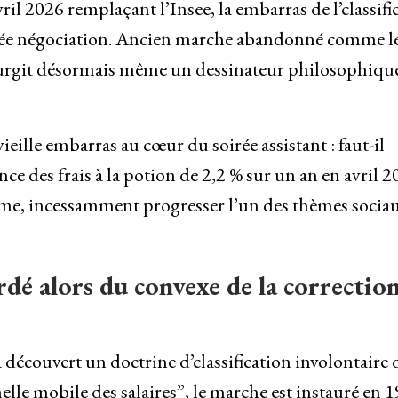
il 2026 remplaçant l’Insee, la embarras de l’classifi
soirée négociation. Ancien marche abandonné comme l
surgit désormais même un dessinateur philosophiqu
eille embarras au cœur du soirée assistant : faut-il
ance des frais à la potion de 2,2 % sur un an en avril 
iome, incessamment progresser l’un des thèmes socia
rdé alors du convexe de la correctio
à découvert un doctrine d’classification involontaire 
lle mobile des salaires”, le marche est instauré en 1