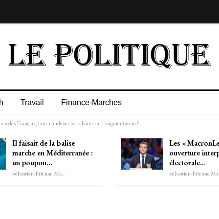
h
Travail
Finance-Marches
ion des Français, faut-il indexer les salaires sur l’augmentation ?
Il faisait de la balise
Les « MacronLe
marche en Méditerranée :
ouverture inter
un poupon…
électorale…
Sébastien-Étienne Marechal
Séb