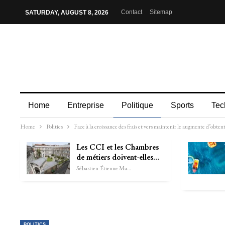
Contact
Sitemap
SATURDAY, AUGUST 8, 2026
Home
Entreprise
Politique
Sports
Tec
Home
Politics
Face à la croissance des frais et vers maintenir le augmente d’obtent
Les CCI et les Chambres
de métiers doivent-elles…
Sébastien-Étienne Marechal
POLITICS