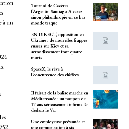
cation
Tournoi de Cazères :
l’Argentin Santiago Alvarez
es
sinon philanthropie en ce bas
e à un
monde traque
EN DIRECT, opposition en
Ukraine : de nouvelles frappes
russes sur Kiev et sa
arrondissement font quatre
2026
morts
ux
SpaceX, le rêve à
l’concurrence des chiffres
n
Il faisait de la balise marche en
Méditerranée : un poupon de
17 ans sérieusement infirme là-
dedans le Var
des
Une employeuse présumée et
952.
une compensation à six