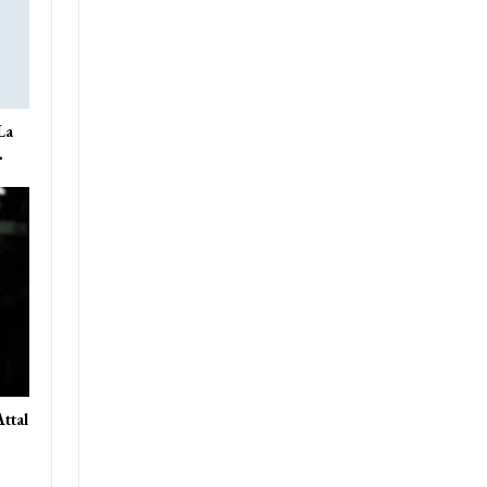
La
…
Attal