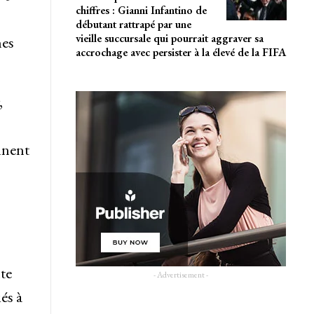
chiffres : Gianni Infantino de
débutant rattrapé par une
vieille succursale qui pourrait aggraver sa
hes
accrochage avec persister à la élevé de la FIFA
,
nnent
te
- Advertisement -
és à