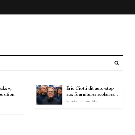
aks »,
Éric Ciotti dit auto-stop
position
aux fournitures scolaires…
Sébastien-Étienne Marechal
astien-Étienne Marechal