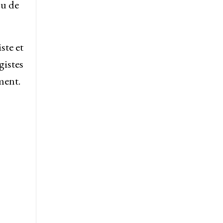
ou de
ste et
gistes
ment.