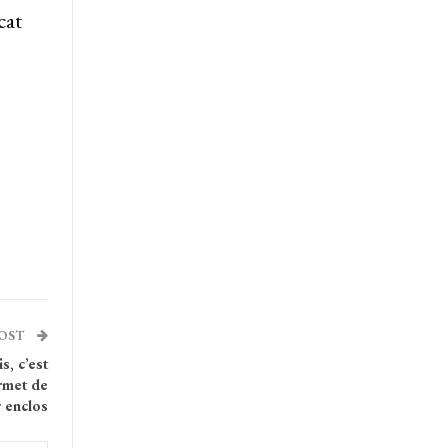
cat
POST
s, c’est
ermet de
 enclos