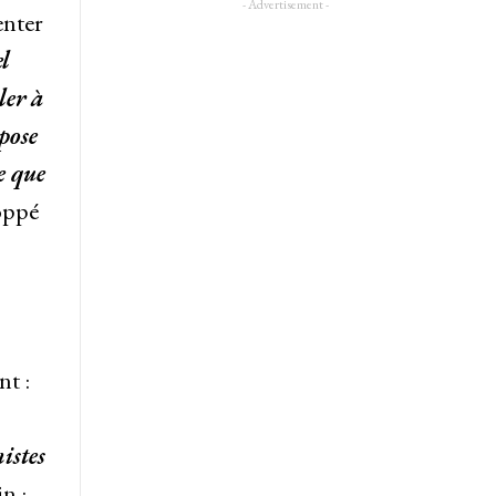
- Advertisement -
enter
l
ler à
pose
e que
oppé
nt :
istes
n :