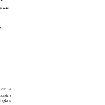
ni au
é
POST
 monde a
é agio »