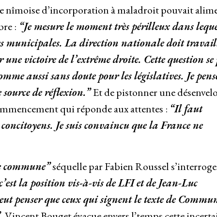
e nîmoise d’incorporation à maladroit pouvait alim
bre :
“Je mesure le moment très périlleux dans leque
 municipales. La direction nationale doit travail
 une victoire de l’extrême droite. Cette question se 
comme aussi sans doute pour les législatives. Je pens
e source de réflexion.”
Et de pistonner une désenvel
commencement qui réponde aux attentes :
“Il faut
s concitoyens. Je suis convaincu que la France ne
e commune”
séquelle par Fabien Roussel s’interroge
c’est la position vis-à-vis de LFI et de Jean-Luc
ut penser que ceux qui signent le texte de Commun
.
Vincent Bouget évacue envers l’temps cette incertai