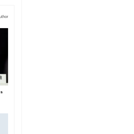
uthor
es