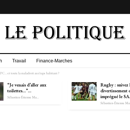
h
Travail
Finance-Marches
le PC… et toute la maladroit au étape habitant ?
“Je venais d’aller aux
Rugby : suivez 
toilettes…”…
divertissement 
imprégné le S
Sébastien-Étienne Marechal
Séb