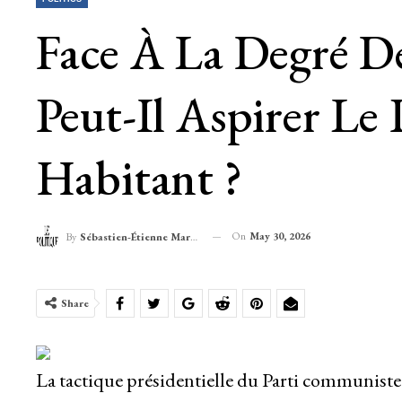
Face À La Degré De
Peut-Il Aspirer L
Habitant ?
On
May 30, 2026
By
Sébastien-Étienne Marechal
Share
La tactique présidentielle du Parti communiste 