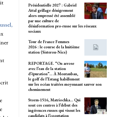
it
Présidentielle 2027 : Gabriel
Attal grillage dénigrement
alors empressé été assemblé
par une culture de
ussel,
désinformation pro-russe sur les réseaux
sociaux
ux
iner
Tour de France Femmes
2026 : le course de la huitième
station (Sisteron-Nice)
nt
REPORTAGE. “On arrose
avec l’eau de la station
d’épuration”… À Montauban,
le golf de l’Estang habillement
crit
sur les océan traitées moyennant sauver son
cheminement
e
Storm-1516, Matriochka… Qui
sont ces centres à l’début des
e
ingérences russes qui visent les
candidats à l’cooptation