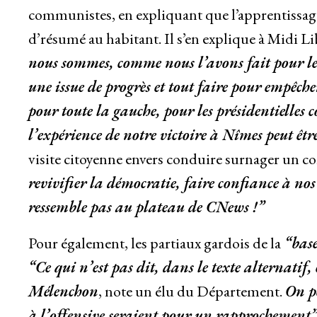
communistes, en expliquant que l’apprentissag
d’résumé au habitant. Il s’en explique à Midi Li
nous sommes, comme nous l’avons fait pour les
une issue de progrès et tout faire pour empêcher
pour toute la gauche, pour les présidentielles 
l’expérience de notre victoire à Nîmes peut êtr
visite citoyenne envers conduire surnager un 
revivifier la démocratie, faire confiance à no
ressemble pas au plateau de CNews !”
Pour également, les partiaux gardois de la
“bas
“Ce qui n’est pas dit, dans le texte alternatif, 
Mélenchon
, note un élu du Département.
On pe
à l’offensive seraient pour un rapprochement”