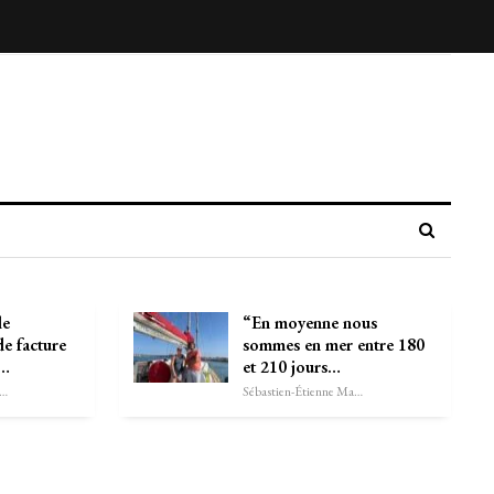
le
“En moyenne nous
de facture
sommes en mer entre 180
A…
et 210 jours…
astien-Étienne Marechal
Sébastien-Étienne Marechal