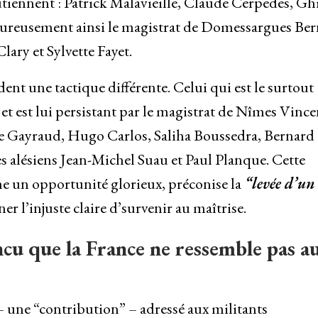
tiennent : Patrick Malavieille, Claude Cerpedes, Ghi
eureusement ainsi le magistrat de Domessargues Be
ary et Sylvette Fayet.
ent une tactique différente. Celui qui est le surtout
”
et est lui persistant par le magistrat de Nîmes Vince
e Gayraud, Hugo Carlos, Saliha Boussedra, Bernard 
 alésiens Jean-Michel Suau et Paul Planque. Cette
me un opportunité glorieux, préconise la
“levée d’un
er l’injuste claire d’survenir au maîtrise.
ncu que la France ne ressemble pas a
– une “contribution” – adressé aux militants