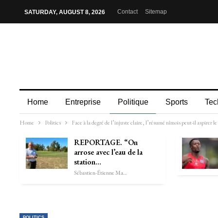
Contact
Sitemap
SATURDAY, AUGUST 8, 2026
Home
Entreprise
Politique
Sports
Tec
Home
Politics
Face à la degré de l’injuste claire, l’résumé nîmois peut-il aspirer 
REPORTAGE. “On
arrose avec l’eau de la
station…
Sébastien-Étienne Marechal
POLITICS