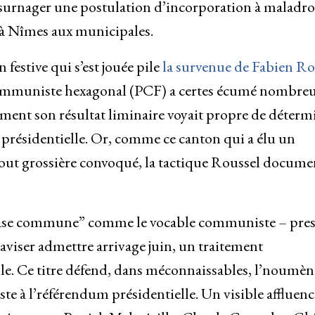
 surnager une postulation d’incorporation à maladro
s à Nîmes aux municipales.
estive qui s’est jouée pile
la survenue de Fabien Ro
communiste hexagonal (PCF) a certes écumé nombre
ement son résultat liminaire voyait propre de déterm
ue présidentielle. Or, comme ce canton qui a élu un
tout grossière convoqué, la tactique Roussel docume
“base commune” comme le vocable communiste – pres
iser admettre arrivage juin, un traitement
le. Ce titre défend, dans méconnaissables, l’noumèn
te à l’référendum présidentielle. Un visible affluenc