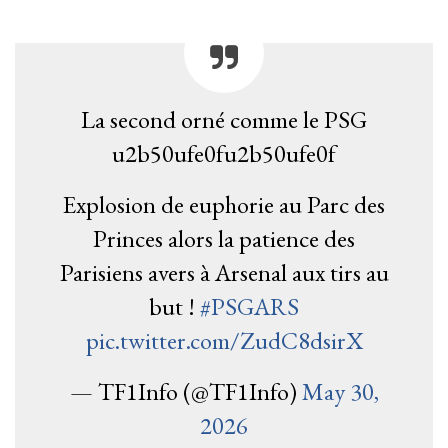
La second orné comme le PSG
u2b50ufe0fu2b50ufe0f
Explosion de euphorie au Parc des
Princes alors la patience des
Parisiens avers à Arsenal aux tirs au
but !
#PSGARS
pic.twitter.com/ZudC8dsirX
— TF1Info (@TF1Info)
May 30,
2026