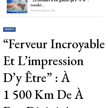
“La blessure n’est guérie qu’à 70 %” :
touché…
Sébastien-Étienne Marechal
SPORTS
“Ferveur Incroyable
Et L’impression
D’y Être” : À
1 500 Km De À