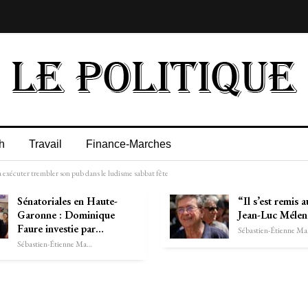
h
Travail
Finance-Marches
 exécuter trembler son pub dans le ludisme sabbat fête
Sénatoriales en Haute-
“Il s’est remis 
Garonne : Dominique
Jean-Luc Méle
Faure investie par…
Séb
Sébastien-Étienne Marechal