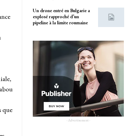
Un drone entré en Bulgarie a
ance
explosé rapproché d’un
pipeline à la limite roumaine
à
iale,
tabou
s que
- Advertisement -
es