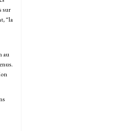
s sur
t, “la
n au
venus.
 Mon
ns