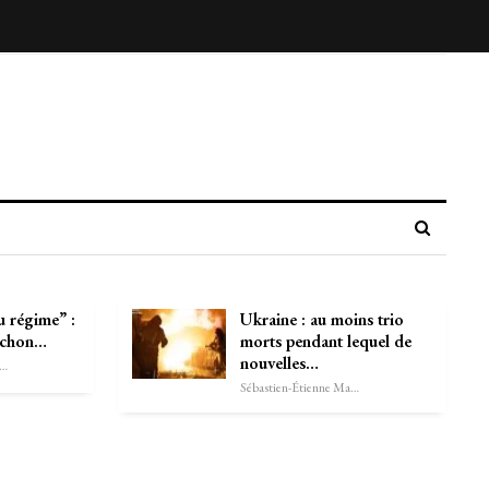
au régime” :
Ukraine : au moins trio
nchon…
morts pendant lequel de
nouvelles…
astien-Étienne Marechal
Sébastien-Étienne Marechal