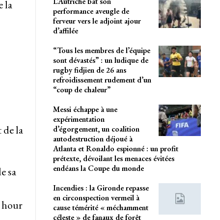
L’Autriche bat son
 la
performance aveugle de
ferveur vers le adjoint ajour
d’affilée
“Tous les membres de l’équipe
sont dévastés” : un ludique de
rugby fidjien de 26 ans
refroidissement rudement d’un
“coup de chaleur”
Messi échappe à une
expérimentation
 de la
d’égorgement, un coalition
autodestruction déjoué à
Atlanta et Ronaldo espionné : un profit
prétexte, dévoilant les menaces évitées
endéans la Coupe du monde
e sa
Incendies : la Gironde repasse
en circonspection vermeil à
y hour
cause témérité « méchamment
céleste » de fanaux de forêt