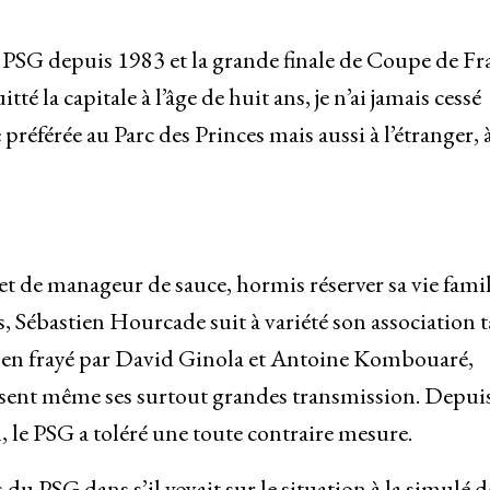
PSG depuis 1983 et la grande finale de Coupe de Fr
itté la capitale à l’âge de huit ans, je n’ai jamais cessé
 préférée au Parc des Princes mais aussi à l’étranger, 
t de manageur de sauce, hormis réserver sa vie famil
, Sébastien Hourcade suit à variété son association 
 en frayé par David Ginola et Antoine Kombouaré,
passent même ses surtout grandes transmission. Depui
n, le PSG a toléré une toute contraire mesure.
u PSG dans s’il voyait sur le situation à la simulé d