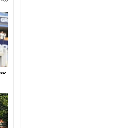
uthor
asse