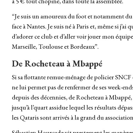
à 5 € tout chopine, dans toute la assemblée.
“Je suis un amoureux du foot et notamment du 
face à Nantes. Je suis né à Paris et, même si j’ai qu
d’adorer ce club et d’aller voir jouer mon équipe
Marseille, Toulouse et Bordeaux”.
De Rocheteau à Mbappé
Si sa flottante remue-ménage de policier SNCF e
ne lui permet pas de renfermer de ses week-ends
depuis des décennies, de Rocheteau à Mbappé,
jusqu’à l’quart assidue lequel les résultats dé
les Qataris sont arrivés à la grand du associatio
Sébastien Hourcade vit prestement les manèges d