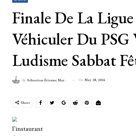
Finale De La Ligu
Véhiculer Du PSG 
Ludisme Sabbat Fê
On
May 28, 2026
By
Sébastien-Étienne Marechal
Share
l’instaurant