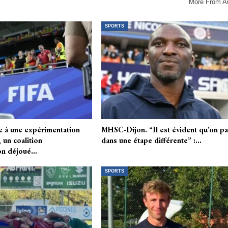
More From A
SPORTS
 à une expérimentation
MHSC-Dijon. “Il est évident qu’on p
 un coalition
dans une étape différente” :…
ion déjoué…
SPORTS