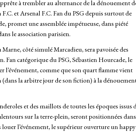
apprête à trembler au alternance de la dénouement de
F.C. et Arsenal F.C. Fan du PSG depuis surtout de
de, promet une assemblée impétueuse, dans piété
ans le association parisien.
 la Marne, côté simulé Marcadieu, sera pavoisée des
ien. Fan catégorique du PSG, Sébastien Hourcade, le
er l’événement, comme que son quart flamme vient
(dans la arbitre jour de son fiction) à la dénouement
deroles et des maillots de toutes les époques issus d
’alentours sur la terre-plein, seront positionnées dans
 louer l’événement, le supérieur ouverture un happ