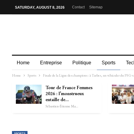
Contact
Sitemap
SATURDAY, AUGUST 8, 2026
Home
Entreprise
Politique
Sports
Tec
Home
Sports
Finale de la Ligue des champions : à Tarbes, un véhiculer du PSG va
Tour de France Femmes
2026 : l’monstrueux
entaille de…
Sébastien-Étienne Marechal
SPORTS