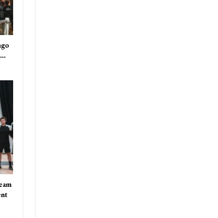
ago
s…
team
ent