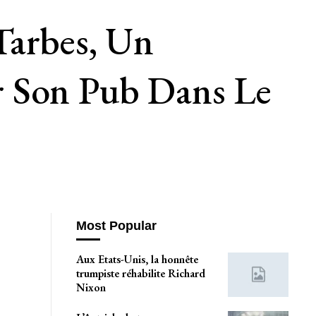
Tarbes, Un
r Son Pub Dans Le
Most Popular
Aux Etats-Unis, la honnête
trumpiste réhabilite Richard
Nixon