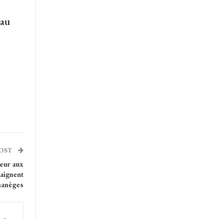
 au
POST
ieur aux
aignent
manèges