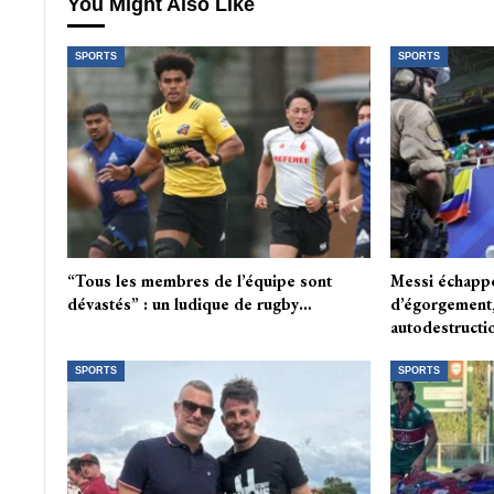
You Might Also Like
SPORTS
SPORTS
“Tous les membres de l’équipe sont
Messi échappe
dévastés” : un ludique de rugby…
d’égorgement,
autodestruct
SPORTS
SPORTS