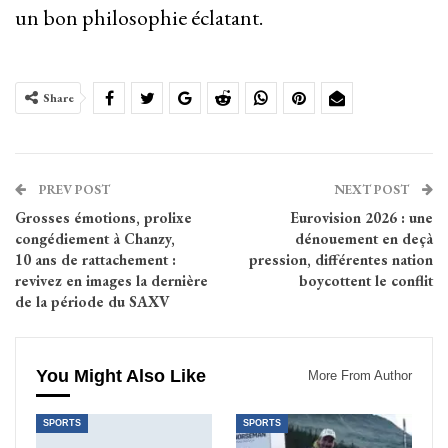
un bon philosophie éclatant.
Share
PREV POST
NEXT POST
Grosses émotions, prolixe
Eurovision 2026 : une
congédiement à Chanzy,
dénouement en deçà
10 ans de rattachement :
pression, différentes nation
revivez en images la dernière
boycottent le conflit
de la période du SAXV
You Might Also Like
More From Author
SPORTS
SPORTS