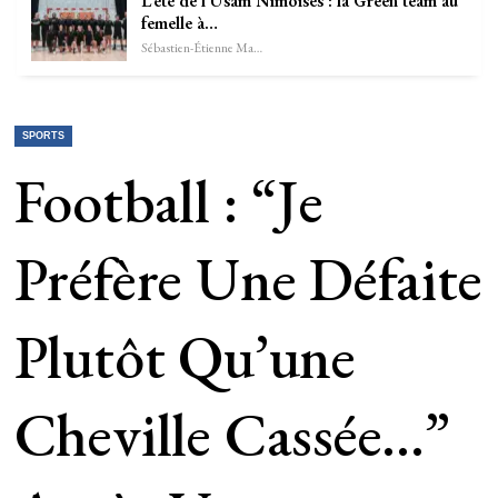
L’été de l’Usam Nîmoises : la Green team au
femelle à…
Sébastien-Étienne Marechal
SPORTS
Football : “Je
Préfère Une Défaite
Plutôt Qu’une
Cheville Cassée…”