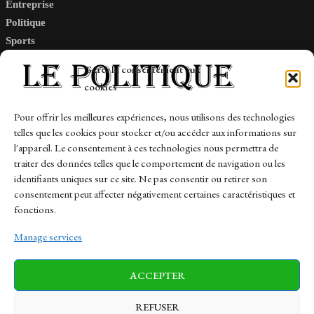
Entreprise
Politique
Sports
Tech
Gérer le consentement aux
Travail
cookies
Finance-Marches
Pour offrir les meilleures expériences, nous utilisons des technologies
telles que les cookies pour stocker et/ou accéder aux informations sur
Links
l'appareil. Le consentement à ces technologies nous permettra de
traiter des données telles que le comportement de navigation ou les
Contact
identifiants uniques sur ce site. Ne pas consentir ou retirer son
consentement peut affecter négativement certaines caractéristiques et
Sitemap
fonctions.
Manage services
News
Finance-Marches
Politics
ACCEPTER
Business
Tech
Health
Sports
Travel
REFUSER