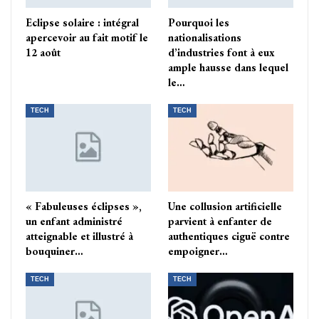
Eclipse solaire : intégral
Pourquoi les
apercevoir au fait motif le
nationalisations
12 août
d’industries font à eux
ample hausse dans lequel
le…
TECH
TECH
« Fabuleuses éclipses »,
Une collusion artificielle
un enfant administré
parvient à enfanter de
atteignable et illustré à
authentiques ciguë contre
bouquiner…
empoigner…
TECH
TECH