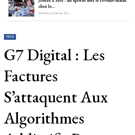
Joutes à Sète : un sportif met le réveille-matin
chez le…
Sébastien-Étienne Marechal
TECH
G7 Digital : Les
Factures
S’attaquent Aux
Algorithmes