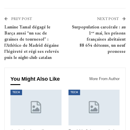
PREV POST
NEXT POST
Lamine Yamal dégagé le
Surpopulation carcérale : au
Barça aussi “un sac de
1ᵉʳ mai, les prisons
graines de tournesol” :
françaises abritaient
l’Atlético de Madrid dégaine
88 654 détenus, un neuf
l’légèreté et régi ses relevés
prouesse
puis le night-club catalan
You Might Also Like
More From Author
TECH
TECH