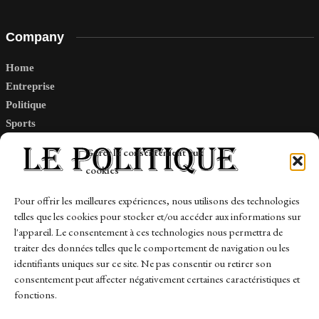
Company
Home
Entreprise
Politique
Sports
Tech
Gérer le consentement aux
Travail
cookies
Finance-Marches
Pour offrir les meilleures expériences, nous utilisons des technologies
telles que les cookies pour stocker et/ou accéder aux informations sur
Links
l'appareil. Le consentement à ces technologies nous permettra de
traiter des données telles que le comportement de navigation ou les
Contact
identifiants uniques sur ce site. Ne pas consentir ou retirer son
consentement peut affecter négativement certaines caractéristiques et
Sitemap
fonctions.