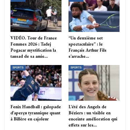
VIDÉO. Tour de France
“Un deuxième set
Femmes 2026 : Tadej
spectaculaire” : le
Pogacar mystification la
Français Arthur Fils
tansad de sa amie…
s’arrache…
SPORTS
SPORTS
Fenix Handball : galopade
L’été des Angels de
d’aperçu tyrannique quant
Béziers : un visible en
à Billère en cajoleur
enceinte amélioration qui
effets sur les…