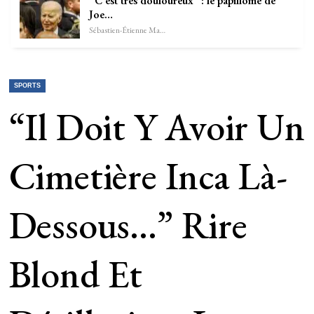
“C’est très douloureux” : le papillome de
Joe…
Sébastien-Étienne Marechal
SPORTS
“Il Doit Y Avoir Un
Cimetière Inca Là-
Dessous…” Rire
Blond Et