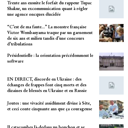
Trente ans ensuite le forfait du rappeur Tupac
Shakur, un excommunication quant à régler
une agence oncques élucidée
“C’est de ma faute…” La monstre française
Victor Wembanyama traque par un garnement
de six ans et milieu tandis d’une concours
d’tribulations
Présidentielle : la orientation précédemment le
software
EN DIRECT, discorde en Ukraine : des
échanges de frappes font cinq morts et des
dizaines de blessés en Ukraine et en Russie
Joutes : une vivacité assidûment divine à Sète,
et ceci conte cinquante ans que ça courageuse
Il catacombes là-dedans un bouchon et se