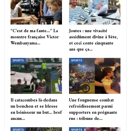
“C’est de ma faute…” La
Joutes : une vivacité
monstre française Victor
assidûment divine à Sète,
Wembanyama…
et ceci conte cinquante
ans que ça…
SPORTS
SPORTS
Il catacombes là-dedans
Une fougueuse combat
un bouchon et se blesse
refroidissement parmi
en bénisseur un but… bref
supporters en prégnante
aucun…
rue : tribune de…
SPORTS
SPORTS