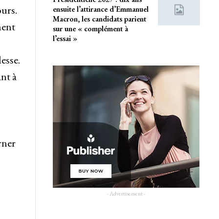
ours.
ensuite l’attirance d’Emmanuel
Macron, les candidats parient
ment
sur une « complément à
l’essai »
lesse.
nt à
rner
- Advertisement -