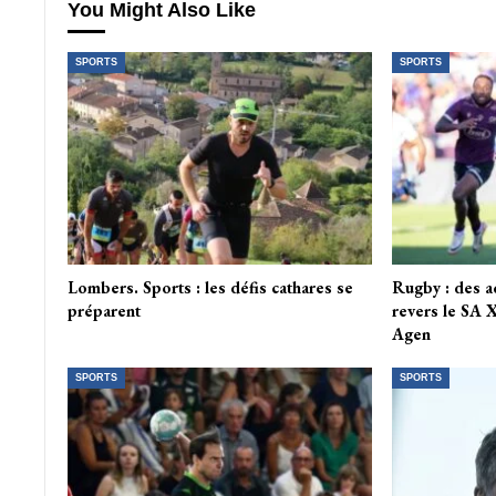
You Might Also Like
SPORTS
SPORTS
Lombers. Sports : les défis cathares se
Rugby : des ac
préparent
revers le SA 
Agen
SPORTS
SPORTS