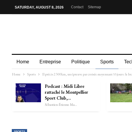
Contact
Sitemap
SATURDAY, AUGUST 8, 2026
Home
Entreprise
Politique
Sports
Tec
Home
Sports
Il précis 2 300 km, un épreuve par croisée moyennant 55 jours : le b
Podcast : Midi Libre
rattaché le Montpellier
Sport Club,…
Sébastien-Étienne Marechal
SPORTS