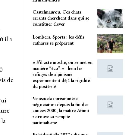
Castelmaurou. Ces chats
errants cherchent dans qui se
constituer élever
4
Lombers. Sports : les défis
 il a
cathares se préparent
« S’il acte moche, on se met en
manière “éco” » : hein les
0
refuges de alpinisme
vis de
expérimentent déjà la rigidité
du postérité
Venezuela : prisonnière
qui
négociation depuis la fin des
ture
années 2000, la maître Afiuni
retrouve sa remplie
 la
nationalisme
Présidentielle 2027 : dix ans