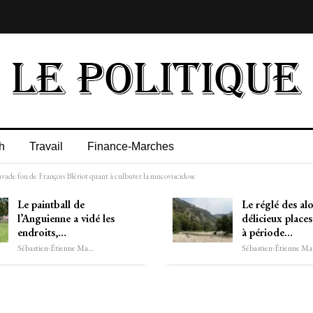
h
Travail
Finance-Marches
ravade fou de François Blériot quant à culbuter la mucoviscidose
Le paintball de
Le réglé des al
l’Anguienne a vidé les
délicieux place
endroits,…
à période…
Sébastien-Étienne Marechal
Séb