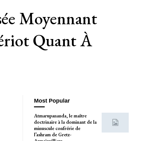
isée Moyennant
lériot Quant À
Most Popular
Atmarupananda, le maître
doctrinaire à la dominant de la
minuscule confrérie de
l’ashram de Gretz-
Armainvilliers