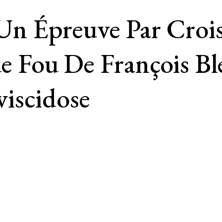
, Un Épreuve Par Cro
ade Fou De François B
iscidose