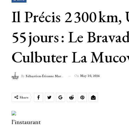
Il Précis 2 300 Km
55 Jours : Le Brav
Culbuter La Mucov
On
May 10, 2026
By
Sébastien-Étienne Marechal
Share
l’instaurant