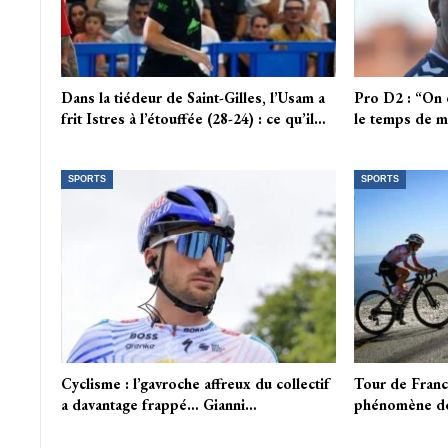
Dans la tiédeur de Saint-Gilles, l’Usam a
Pro D2 : “On e
frit Istres à l’étouffée (28-24) : ce qu’il…
le temps de m
SPORTS
SPORTS
Cyclisme : l’gavroche affreux du collectif
Tour de Fran
a davantage frappé… Gianni…
phénomène d