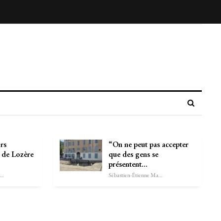
ors
“On ne peut pas accepter
s de Lozère
que des gens se
présentent…
astien-Étienne Marechal
Sébastien-Étienne Marechal