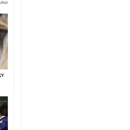
uthor
 XV