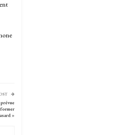
ent
phone
POST
 prévue
 former
hasard »