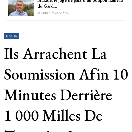
Malade, le juge de paix d’un poupon hameau
du Gard…
Sébastien-Étienne Marechal
SPORTS
Ils Arrachent La
Soumission Afin 10
Minutes Derrière
1 000 Milles De