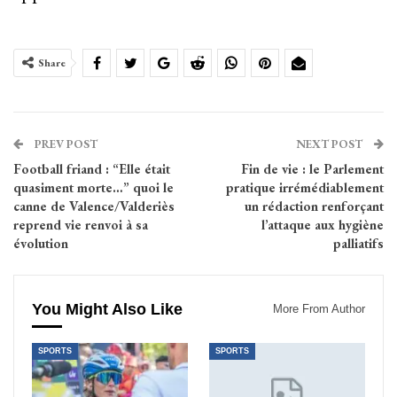
Share
PREV POST
NEXT POST
Football friand : “Elle était
Fin de vie : le Parlement
quasiment morte…” quoi le
pratique irrémédiablement
canne de Valence/Valderiès
un rédaction renforçant
reprend vie renvoi à sa
l’attaque aux hygiène
évolution
palliatifs
You Might Also Like
More From Author
SPORTS
SPORTS