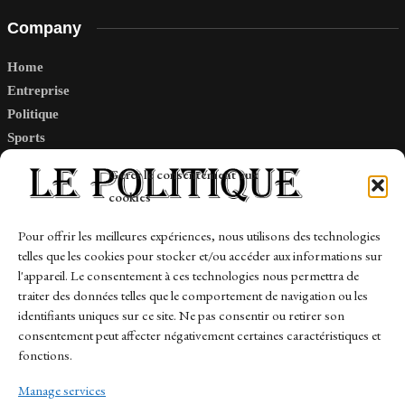
Company
Home
Entreprise
Politique
Sports
Tech
Gérer le consentement aux
Travail
cookies
Finance-Marches
Pour offrir les meilleures expériences, nous utilisons des technologies
telles que les cookies pour stocker et/ou accéder aux informations sur
Links
l'appareil. Le consentement à ces technologies nous permettra de
traiter des données telles que le comportement de navigation ou les
Contact
identifiants uniques sur ce site. Ne pas consentir ou retirer son
consentement peut affecter négativement certaines caractéristiques et
Sitemap
fonctions.
Manage services