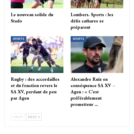
Le nouveau solide du
Lombers. Sports : les
Stado
défis cathares se
préparent
SPORTS
SPORTS
Rugby : des accordailles
Alexandre Ruiz en
et du fonction revers le
conséquence SA XV –
SA XV, perdant de peu
Agen : « C’est
par Agen
préférablement
prometteur …
PREV
NEXT