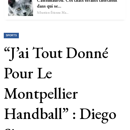
Castelmaurou. Ces chats errants cherchent
dans qui se…
Sébastien-Étienne Marechal
SPORTS
“J’ai Tout Donné
Pour Le
Montpellier
Handball” : Diego