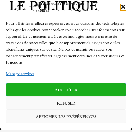
Gérer le consentement aux
- Advertisement -
cookies
Pour offrir les meilleures expériences, nous utilisons des technologies
telles que les cookies pour stocker et/ou accéder aux informations sur
l'appareil. Le consentement à ces technologies nous permettra de
Company
traiter des données telles que le comportement de navigation ou les
identifiants uniques sur ce site. Ne pas consentir ou retirer son
Home
consentement peut affecter négativement certaines caractéristiques et
Entreprise
fonctions.
Politique
Manage services
Sports
Tech
Travail
ACCEPTER
Finance-Marches
REFUSER
AFFICHER LES PRÉFÉRENCES
Links
Contact