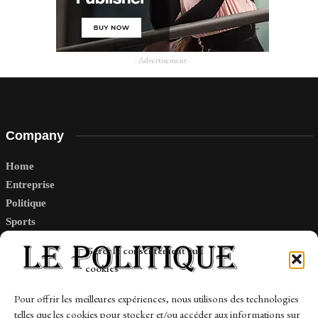
- Advertisement -
Company
Home
Entreprise
Politique
Sports
Tech
Gérer le consentement aux
Travail
cookies
Finance-Marches
Pour offrir les meilleures expériences, nous utilisons des technologies
telles que les cookies pour stocker et/ou accéder aux informations sur