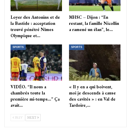
Loyer des Antonins et de
MHSC – Dijon : “En
la Bastide : acceptation
restant, la famille Nicollin
trouvé pénétré Nîmes
a ramené un élan”, le…
Olympique et…
SPORTS
SPORTS
VIDÉO. “Il nous a
« Il y en a qui boivent,
chambrés toute la
moi je descends à cause
première mi-temps…” Ça
des cavités » : en Val de
avait…
Tardoire,…
PREV
NEXT