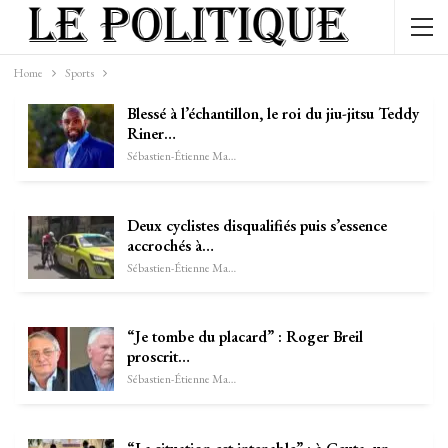
Home
Sports
Blessé à l’échantillon, le roi du jiu-jitsu Teddy
Riner…
Sébastien-Étienne Marechal
Deux cyclistes disqualifiés puis s’essence
accrochés à…
Sébastien-Étienne Marechal
“Je tombe du placard” : Roger Breil
proscrit…
Sébastien-Étienne Marechal