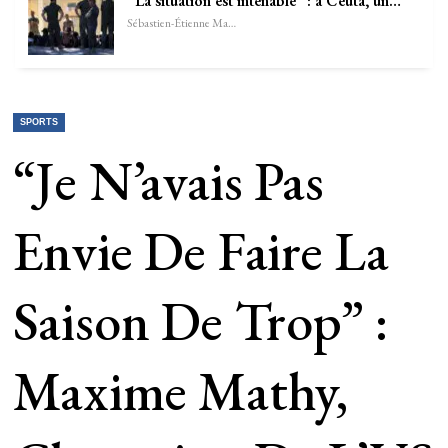
“La situation est intenable” : à Ceuta, un…
Sébastien-Étienne Marechal
SPORTS
“Je N’avais Pas
Envie De Faire La
Saison De Trop” :
Maxime Mathy,