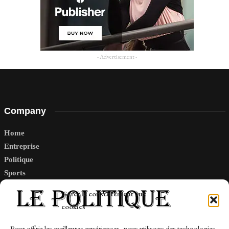
- Advertisement -
Company
Home
Entreprise
Politique
Sports
Tech
Gérer le consentement aux
Travail
cookies
Finance-Marches
Pour offrir les meilleures expériences, nous utilisons des technologies