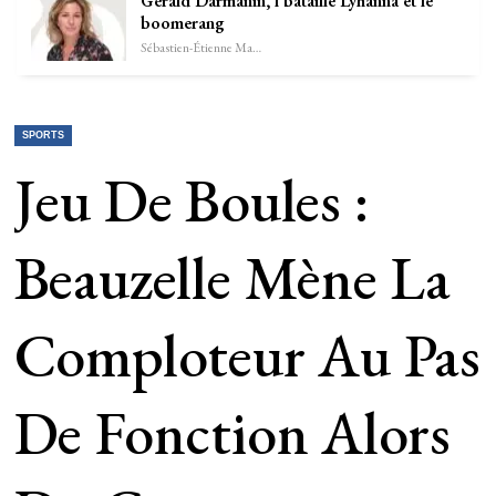
Gérald Darmanin, l’bataille Lyhanna et le
boomerang
Sébastien-Étienne Marechal
SPORTS
Jeu De Boules :
Beauzelle Mène La
Comploteur Au Pas
De Fonction Alors