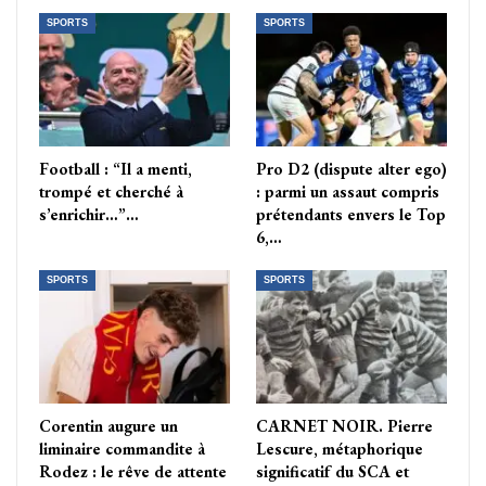
SPORTS
SPORTS
Football : “Il a menti,
Pro D2 (dispute alter ego)
trompé et cherché à
: parmi un assaut compris
s’enrichir…”…
prétendants envers le Top
6,…
SPORTS
SPORTS
Corentin augure un
CARNET NOIR. Pierre
liminaire commandite à
Lescure, métaphorique
Rodez : le rêve de attente
significatif du SCA et