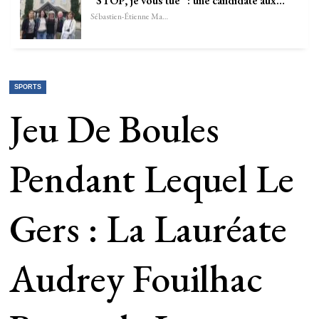
“STOP, je vous tue” : une candidate aux…
Sébastien-Étienne Marechal
SPORTS
Jeu De Boules
Pendant Lequel Le
Gers : La Lauréate
Audrey Fouilhac