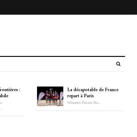
rontières :
La décapotable de France
abile
repart à Paris
…
Sébastien-Étienne Marechal
astien-Étienne Marechal