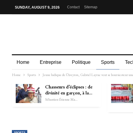
Contact
Sitemap
SUNDAY, AUGUST 9, 2026
Home
Entreprise
Politique
Sports
Tec
Home
Sports
Jeune ludique de l’Aveyron, Gabriel Layrac veut se boursicoteur un
Chasseurs d’éclipses : de
divinité en garçon, à la…
Sébastien-Étienne Marechal
SPORTS