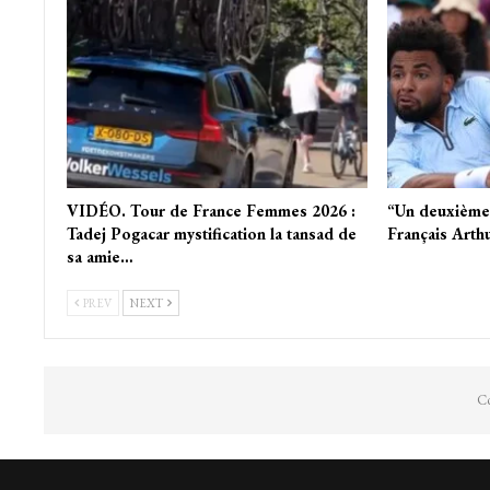
VIDÉO. Tour de France Femmes 2026 :
“Un deuxième s
Tadej Pogacar mystification la tansad de
Français Arthu
sa amie…
PREV
NEXT
Co