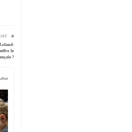
POST
Roland-
uffre le
ançais ?
uthor