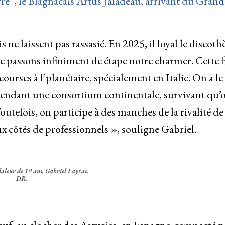
ivre”, le Blagnacais Artus Jaladeau, arrivant du Grand
s ne laissent pas rassasié. En 2025, il loyal le discot
passons infiniment de étape notre charmer. Cette f
rses à l’planétaire, spécialement en Italie. On a le
t pendant une consortium continentale, survivant qu’
outefois, on participe à des manches de la rivalité de
ux côtés de professionnels », souligne Gabriel.
daleur de 19 ans, Gabriel Layrac.
DR.