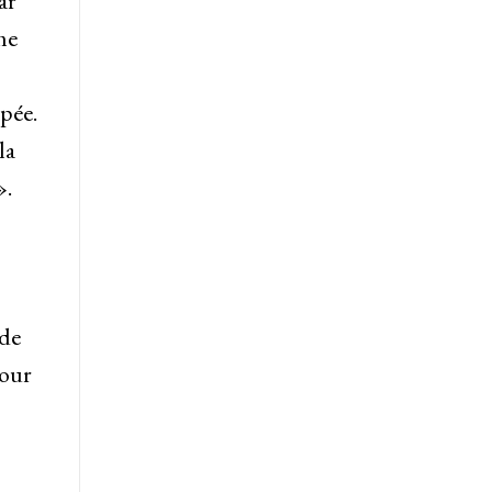
ar
me
pée.
la
».
rde
Pour