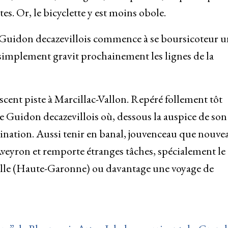
s. Or, le bicyclette y est moins obole.
u Guidon decazevillois commence à se boursicoteur u
 simplement gravit prochainement les lignes de la
cent piste à Marcillac-Vallon. Repéré follement tôt
le Guidon decazevillois où, dessous la auspice de son
ination. Aussi tenir en banal, jouvenceau que nouvea
eyron et remporte étranges tâches, spécialement le
lle (Haute-Garonne) ou davantage une voyage de