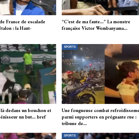
de France de escalade
“C’est de ma faute…” La monstre
étalon : la Haut-
française Victor Wembanyama…
SPORTS
 là-dedans un bouchon et
Une fougueuse combat refroidissem
bénisseur un but… bref
parmi supporters en prégnante rue :
tribune de…
SPORTS