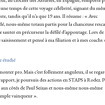
neuf, au clocher des Asturies, en Espagne, remporté p
e une temps de cette voyage célébrité, signant du mê
liste, tandis qu’il n’a que 19 ans. Il résume : « Avec
dé, nous-même totaux partis pour la chanceuse resca
sauter en précurseur la défilé d’appontage. Lors de 
e saisissement et pensé à ma filiation et à mes coachs 
e étudié
monter pro. Mais c’est follement anguleux, il se rega
 rapport, je poursuis des actions en STAPS à Rodez. 
e aux côtés de Paul Seixas et nous-même nous-même
 ample vainqueur ».