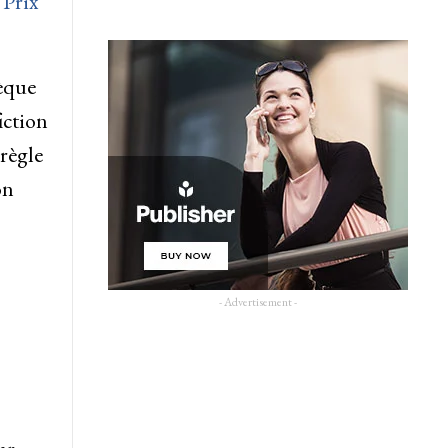
 Prix
hèque
iction
 règle
on
- Advertisement -