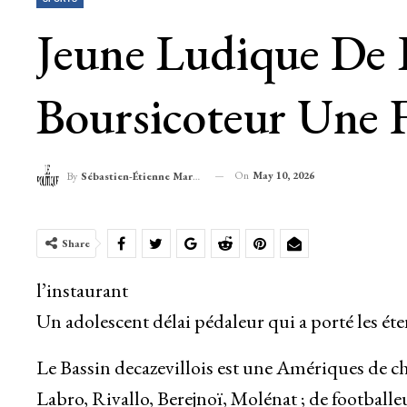
Jeune Ludique De L
Boursicoteur Une 
On
May 10, 2026
By
Sébastien-Étienne Marechal
Share
l’instaurant
Un adolescent délai pédaleur qui a porté les ét
Le Bassin decazevillois est une Amériques de 
Labro, Rivallo, Berejnoï, Molénat ; de football