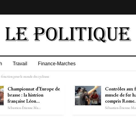
h
Travail
Finance-Marches
e fonction pour le monde du cyclisme
Championnat d’Europe de
Contrôles aux f
brasse : la histrion
muscle de fer h
française Léon…
compris Rome
Sébastien-Étienne Marechal
Séb