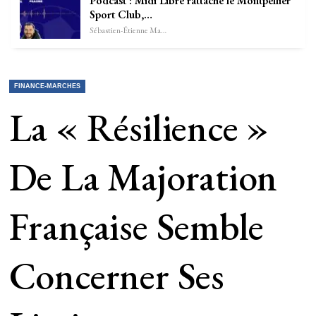
Podcast : Midi Libre rattaché le Montpellier
Sport Club,…
Sébastien-Étienne Marechal
FINANCE-MARCHES
La « Résilience »
De La Majoration
Française Semble
Concerner Ses