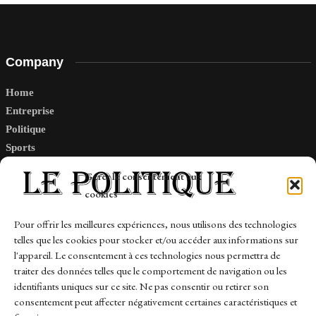
Company
Home
Entreprise
Politique
Sports
Tech
Gérer le consentement aux
Travail
cookies
Finance-Marches
Pour offrir les meilleures expériences, nous utilisons des technologies
telles que les cookies pour stocker et/ou accéder aux informations sur
Links
l'appareil. Le consentement à ces technologies nous permettra de
traiter des données telles que le comportement de navigation ou les
Contact
identifiants uniques sur ce site. Ne pas consentir ou retirer son
consentement peut affecter négativement certaines caractéristiques et
Sitemap