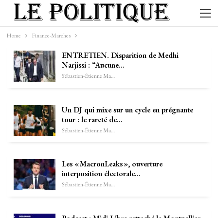
Home
Finance-Marches
ENTRETIEN. Disparition de Medhi
Narjissi : “Aucune…
Sébastien-Étienne Marechal
Un DJ qui mixe sur un cycle en prégnante
tour : le rareté de…
Sébastien-Étienne Marechal
Les « MacronLeaks », ouverture
interposition électorale…
Sébastien-Étienne Marechal