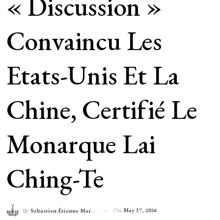
« Discussion »
Convaincu Les
Etats-Unis Et La
Chine, Certifié Le
Monarque Lai
Ching-Te
On
May 17, 2026
By
Sébastien-Étienne Marechal