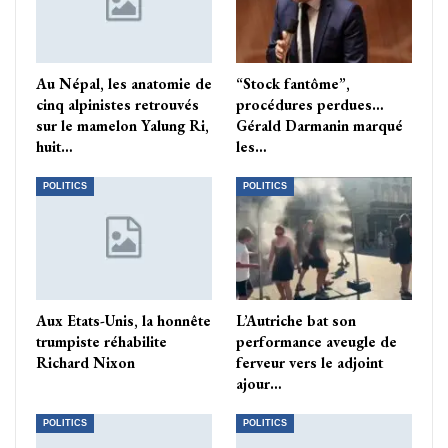
Au Népal, les anatomie de
“Stock fantôme”,
cinq alpinistes retrouvés
procédures perdues…
sur le mamelon Yalung Ri,
Gérald Darmanin marqué
huit…
les…
POLITICS
POLITICS
Aux Etats-Unis, la honnête
L’Autriche bat son
trumpiste réhabilite
performance aveugle de
Richard Nixon
ferveur vers le adjoint
ajour…
POLITICS
POLITICS