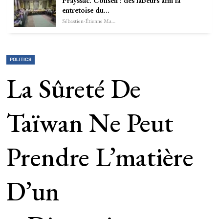
Prayssac. Conseil : des labeurs afin la
entretoise du…
Sébastien-Étienne Marechal
POLITICS
La Sûreté De
Taïwan Ne Peut
Prendre L’matière
D’un