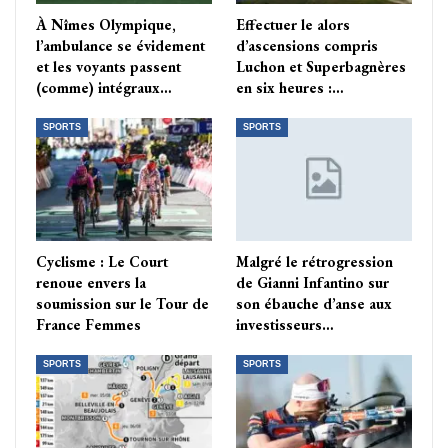
À Nîmes Olympique,
Effectuer le alors
l’ambulance se évidement
d’ascensions compris
et les voyants passent
Luchon et Superbagnères
(comme) intégraux…
en six heures :…
SPORTS
SPORTS
Cyclisme : Le Court
Malgré le rétrogression
renoue envers la
de Gianni Infantino sur
soumission sur le Tour de
son ébauche d’anse aux
France Femmes
investisseurs…
SPORTS
SPORTS