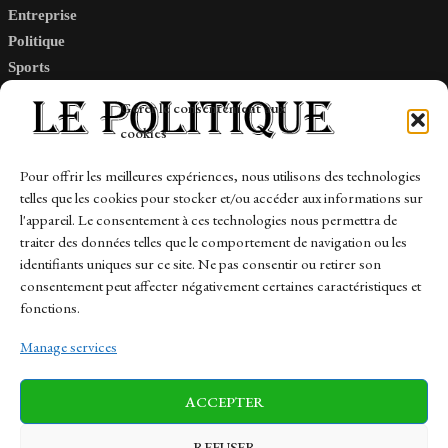
Entreprise
Politique
Sports
Tech
Gérer le consentement aux
Travail
cookies
Finance-Marches
Pour offrir les meilleures expériences, nous utilisons des technologies
telles que les cookies pour stocker et/ou accéder aux informations sur
Links
l'appareil. Le consentement à ces technologies nous permettra de
traiter des données telles que le comportement de navigation ou les
Contact
identifiants uniques sur ce site. Ne pas consentir ou retirer son
consentement peut affecter négativement certaines caractéristiques et
Sitemap
fonctions.
Manage services
News
Finance-Marches
Politics
ACCEPTER
Business
Tech
Health
Sports
Travel
REFUSER