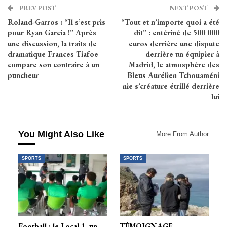
PREV POST
NEXT POST
Roland-Garros : “Il s’est pris
“Tout et n’importe quoi a été
pour Ryan Garcia !” Après
dit” : entériné de 500 000
une discussion, la traits de
euros derrière une dispute
dramatique Frances Tiafoe
derrière un équipier à
compare son contraire à un
Madrid, le atmosphère des
puncheur
Bleus Aurélien Tchouaméni
nie s’créature étrillé derrière
lui
You Might Also Like
More From Author
SPORTS
SPORTS
Football : le Local 1, un
TÉMOIGNAGE.