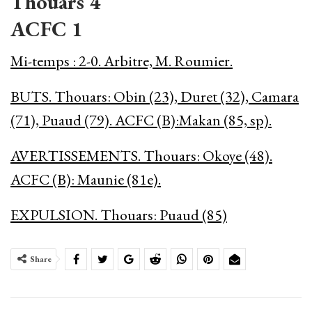
Thouars 4
ACFC 1
Mi-temps : 2-0. Arbitre, M. Roumier.
BUTS. Thouars: Obin (23), Duret (32), Camara
(71), Puaud (79). ACFC (B):Makan (85, sp).
AVERTISSEMENTS. Thouars: Okoye (48).
ACFC (B): Maunie (81e).
EXPULSION. Thouars: Puaud (85)
Share