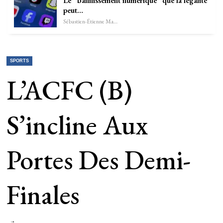
Le “bannissement numérique” que la légalité
peut…
Sébastien-Étienne Marechal
SPORTS
L’ACFC (B)
S’incline Aux
Portes Des Demi-
Finales