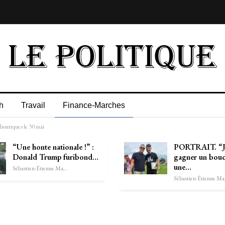
h
Travail
Finance-Marches
 boutiques le 30 mai
“Une honte nationale !” :
PORTRAIT. “Je
Donald Trump furibond…
gagner un boucl
une…
Sébastien-Étienne Marechal
Séb