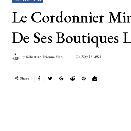
Le Cordonnier Mine
De Ses Boutiques 
On
May 13, 2026
By
Sébastien-Étienne Marechal
Share