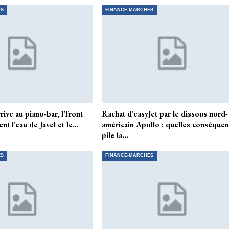
ES
FINANCE-MARCHES
ive au piano-bar, l’front
Rachat d’easyJet par le dissous nord-
ent l’eau de Javel et le…
américain Apollo : quelles conséque
pile la…
ES
FINANCE-MARCHES