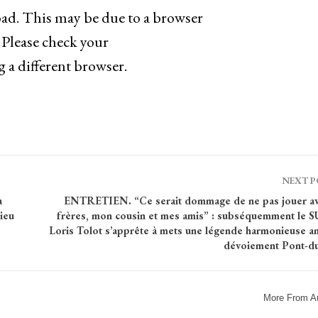
load. This may be due to a browser
 Please check your
g a different browser.
NEXT 
a
ENTRETIEN. “Ce serait dommage de ne pas jouer a
ieu
frères, mon cousin et mes amis” : subséquemment le S
Loris Tolot s’apprête à mets une légende harmonieuse a
dévoiement Pont-d
More From A