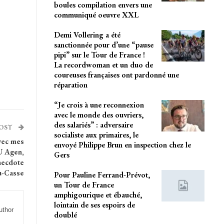
boules compilation envers une
communiqué oeuvre XXL
Demi Vollering a été
sanctionnée pour d’une “pause
pipi” sur le Tour de France !
La recordwoman et un duo de
coureuses françaises ont pardonné une
réparation
“Je crois à une reconnexion
avec le monde des ouvriers,
des salariés” : adversaire
POST
socialiste aux primaires, le
vec mes
envoyé Philippe Brun en inspection chez le
U Agen,
Gers
necdote
u-Casse
Pour Pauline Ferrand-Prévot,
un Tour de France
amphigourique et ébauché,
lointain de ses espoirs de
uthor
doublé