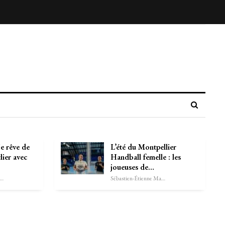
 rêve de
L’été du Montpellier
ier avec
Handball femelle : les
joueuses de…
astien-Étienne Marechal
Sébastien-Étienne Marechal