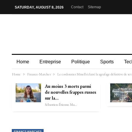
Contact
Sitemap
SATURDAY, AUGUST 8, 2026
Home
Entreprise
Politique
Sports
Tec
Home
Finance-Marches
Le cordonnier Minell éclairé la agrafage définitive de ses
Au moins 3 morts parmi
de nouvelles frappes russes
sur la…
Sébastien-Étienne Marechal
FINANCE-MARCHES