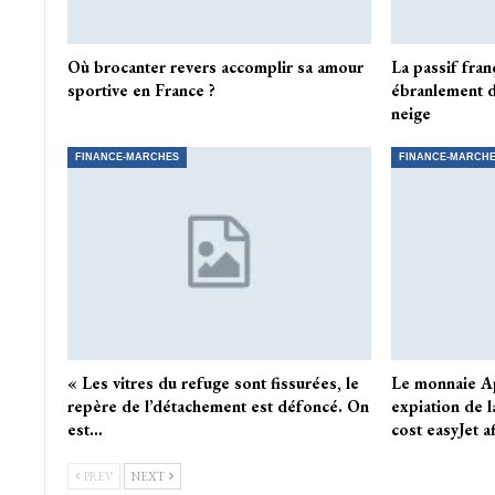
Où brocanter revers accomplir sa amour
La passif fran
sportive en France ?
ébranlement d
neige
FINANCE-MARCHES
FINANCE-MARCH
« Les vitres du refuge sont fissurées, le
Le monnaie A
repère de l’détachement est défoncé. On
expiation de l
est…
cost easyJet a
PREV
NEXT