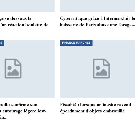
çaise dessous la
Cyberattaque grâce à Intermarché : l
’un réaction boulette de
huisserie de Paris abuse une forage
ES
FINANCE-MARCHES
pollo confirme son
Fiscalité : lorsque un inusité revend
a entourage légère low-
éperdument d’objets embrouillé
fin…