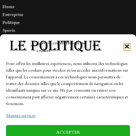
Home
Entreprise
Politique
Sports
Tech
Gérer le consentement aux
Travail
cookies
Finance-Marches
Pour offrir les meilleures expériences, nous utilisons des technologies
telles que les cookies pour stocker et/ou accéder aux informations sur
Links
l'appareil. Le consentement à ces technologies nous permettra de
traiter des données telles que le comportement de navigation ou les
Contact
identifiants uniques sur ce site. Ne pas consentir ou retirer son
Sitemap
consentement peut affecter négativement certaines caractéristiques et
fonctions.
Manage services
News
Finance-Marches
Politics
ACCEPTER