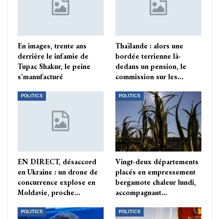
En images, trente ans
Thaïlande : alors une
derrière le infamie de
bordée terrienne là-
Tupac Shakur, le peine
dedans un pension, le
s’manufacturé
commission sur les…
POLITICS
POLITICS
EN DIRECT, désaccord
Vingt-deux départements
en Ukraine : un drone de
placés en empressement
concurrence explose en
bergamote chaleur lundi,
Moldavie, proche…
accompagnant…
POLITICS
POLITICS