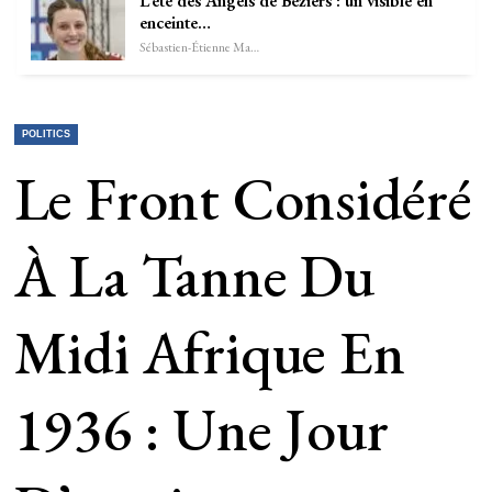
L’été des Angels de Béziers : un visible en
enceinte…
Sébastien-Étienne Marechal
POLITICS
Le Front Considéré
À La Tanne Du
Midi Afrique En
1936 : Une Jour