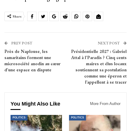
Share
PREV POST
NEXT POST
Près de Naplouse, les
Présidentielle 2027 : Gabriel
samaritains forment une
Attal à l’Paradis ? Cinq cents
microsociété anodin au cœur
maires et élus locaux
d’une espace en dispute
soutiennent sa postulation
comme une éperon et
l’appellent à se tracer
You Might Also Like
More From Author
POLITICS
POLITICS