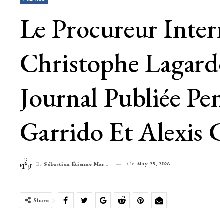
Le Procureur Inter
Christophe Lagard
Journal Publiée Pe
Garrido Et Alexis 
On
May 25, 2026
By
Sébastien-Étienne Marechal
Share