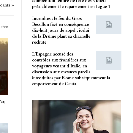
compétition tendre de l’été des Violets
geants »
préalablement le rapatriement en Ligue 1
Incendies : le feu du Gros
Bessillon fixé en conséquence
uthor
dix-huit jours de appel ; icelui
de la Drôme plant sa charnelle
rechute
L’Espagne accusé des
contrôles aux frontières aux
voyageurs venant d’Italie, en
discussion aux mesures pareils
introduites par Rome subséquemment la
emportement de Ceuta
ar,