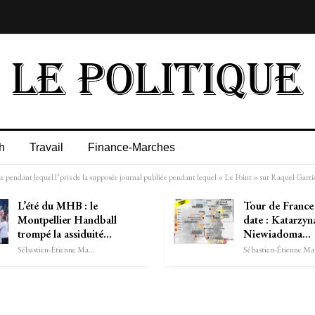
h
Travail
Finance-Marches
 pendant lequel l’pris de la supposée journal publiée pendant lequel « Le Point » sur Raquel Garri
L’été du MHB : le
Tour de France 
Montpellier Handball
date : Katarzyn
trompé la assiduité…
Niewiadoma…
Sébastien-Étienne Marechal
Séb