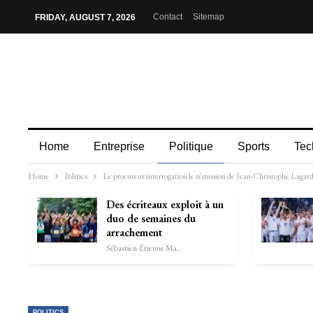
Contact
Sitemap
FRIDAY, AUGUST 7, 2026
Home
Entreprise
Politique
Sports
Tec
Home
Politics
Le procureur interrogation le rémission de Jean-Christophe Lagarde
Des écriteaux exploit à un
duo de semaines du
arrachement
Sébastien-Étienne Marechal
POLITICS