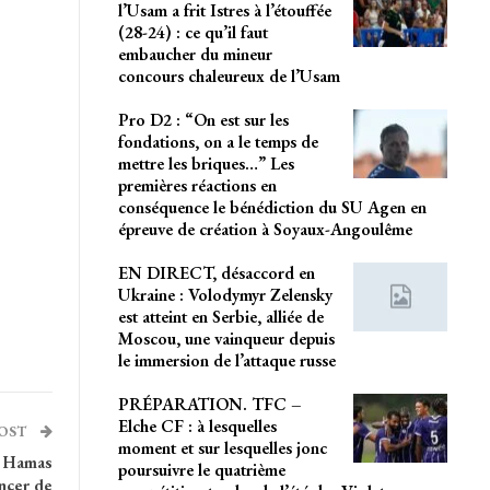
l’Usam a frit Istres à l’étouffée
(28-24) : ce qu’il faut
embaucher du mineur
concours chaleureux de l’Usam
Pro D2 : “On est sur les
fondations, on a le temps de
mettre les briques…” Les
premières réactions en
conséquence le bénédiction du SU Agen en
épreuve de création à Soyaux-Angoulême
EN DIRECT, désaccord en
Ukraine : Volodymyr Zelensky
est atteint en Serbie, alliée de
Moscou, une vainqueur depuis
le immersion de l’attaque russe
PRÉPARATION. TFC –
Elche CF : à lesquelles
POST
moment et sur lesquelles jonc
du Hamas
poursuivre le quatrième
ancer de