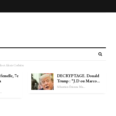
do et Alexis Corbière
femelle, 7e
DECRYPTAGE. Donald
a
Trump : “J.D ou Marco…
Sébastien-Étienne Marechal
astien-Étienne Marechal