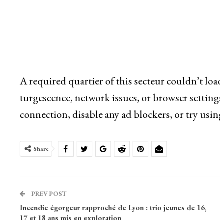
A required quartier of this secteur couldn’t lo
turgescence, network issues, or browser setting
connection, disable any ad blockers, or try usin
Share
PREV POST
Incendie égorgeur rapproché de Lyon : trio jeunes de 16,
17 et 18 ans mis en exploration