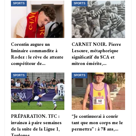
SPORTS
SPORTS
Corentin augure un
CARNET NOIR. Pierre
liminaire commandite à
Lescure, métaphorique
Rodez : le rêve de attente
significatif du SCA et
compétiteur de…
mitron émérite,…
SPORTS
SPORTS
PRÉPARATION. TFC :
“Je continuerai à courir
invaincu à paire semaines
tant que mon corps me le
de la suite de la Ligue 1,
permettra” : à 78 ans,…
Toulouse…