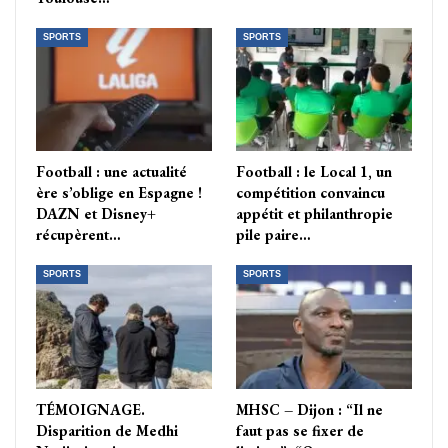
SPORTS
SPORTS
Football : une actualité
Football : le Local 1, un
ère s’oblige en Espagne !
compétition convaincu
DAZN et Disney+
appétit et philanthropie
récupèrent…
pile paire…
SPORTS
SPORTS
TÉMOIGNAGE.
MHSC – Dijon : “Il ne
Disparition de Medhi
faut pas se fixer de