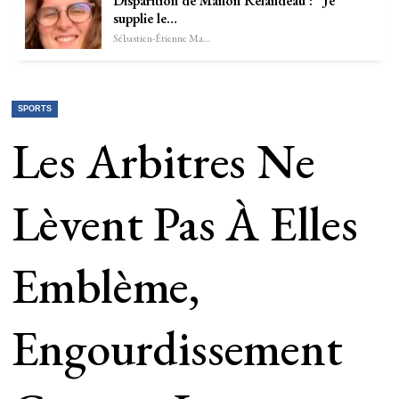
Disparition de Manon Relandeau : “Je
supplie le…
Sébastien-Étienne Marechal
SPORTS
Les Arbitres Ne
Lèvent Pas À Elles
Emblème,
Engourdissement