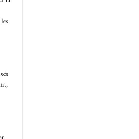
 les
isés
ant,
er