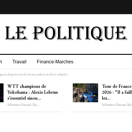
h
Travail
Finance-Marches
igeois disposeront de locaux ardent neufs et adaptés
WTT champions de
Tour de Franc
Yokohama : Alexis Lebrun
2026 : “Il a fail
s’essentiel sinon…
les…
Sébastien-Étienne Marechal
Séb