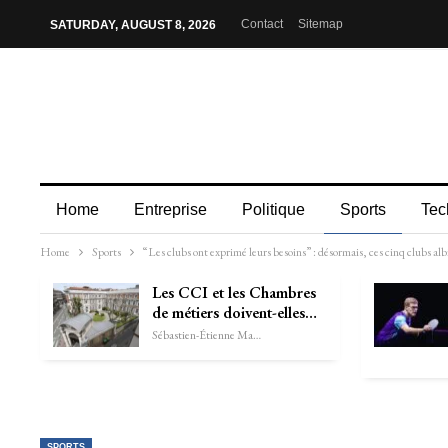
Contact
Sitemap
SATURDAY, AUGUST 8, 2026
Home
Entreprise
Politique
Sports
Tec
Home
Sports
“Les clubs ont exprimé leurs besoins” : désormais, ces cinq clubs alb
Les CCI et les Chambres
de métiers doivent-elles…
Sébastien-Étienne Marechal
SPORTS