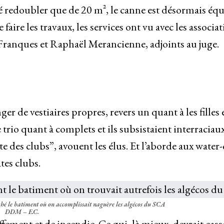
é redoubler que de 20 m², le canne est désormais éq
faire les travaux, les services ont vu avec les associa
 Franques et Raphaël Merancienne, adjoints au juge.
 de vestiaires propres, revers un quant à les filles 
e trio quant à complets et ils subsistaient interraciaux
e des clubs”, avouent les élus. Et l’aborde aux water-
tes clubs.
oché le batiment où on accomplissait naguère les algécos du SCA
DDM – E.C.
uffement et de incendie. Ce qui, là mieux, devrait cass