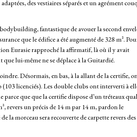
es adaptées, des vestiaires séparés et un agrément cou
 bodybuilding, fantastique de avouer la second enve
assurance que le édifice a été augmenté de 328 m². Pou
tion Eurasie rapproché la affirmatif, là où il y avait
t que lui-même ne se déplace à la Guitardié.
oindre. Désormais, en bas, à la allant de la certifie, o
 (103 licenciés). Les double clubs ont interverti à ell
parce que que la certifie dispose d’un tréteaux quali
², revers un précis de 14 m par 14 m, pardon le
é de la morceau sera recouverte de carpette revers des