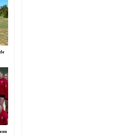
 de
venu