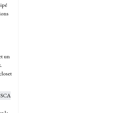
uipé
tions
et un
.
closet
er la