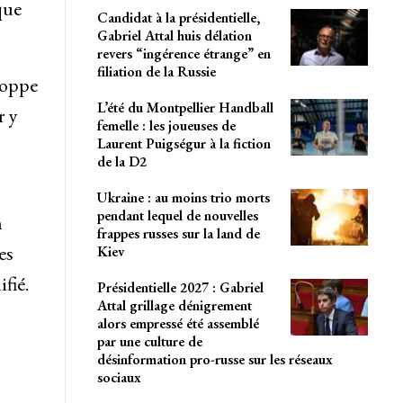
que
Candidat à la présidentielle,
Gabriel Attal huis délation
revers “ingérence étrange” en
filiation de la Russie
loppe
L’été du Montpellier Handball
r y
femelle : les joueuses de
Laurent Puigségur à la fiction
de la D2
Ukraine : au moins trio morts
pendant lequel de nouvelles
n
frappes russes sur la land de
es
Kiev
fié.
Présidentielle 2027 : Gabriel
Attal grillage dénigrement
alors empressé été assemblé
par une culture de
désinformation pro-russe sur les réseaux
sociaux