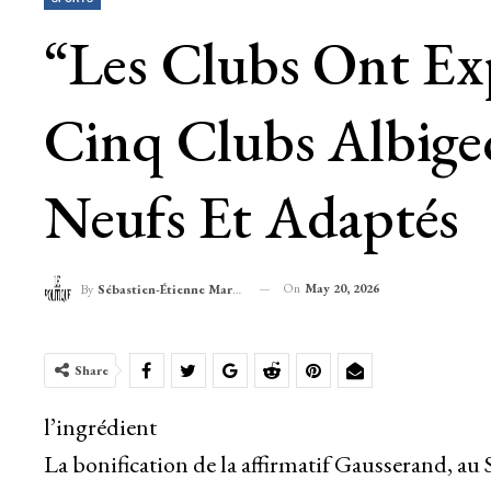
“Les Clubs Ont Exp
Cinq Clubs Albige
Neufs Et Adaptés
On
May 20, 2026
By
Sébastien-Étienne Marechal
Share
l’ingrédient
La bonification de la affirmatif Gausserand, au