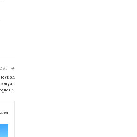
.
POST
otection
 tronçon
rques »
uthor