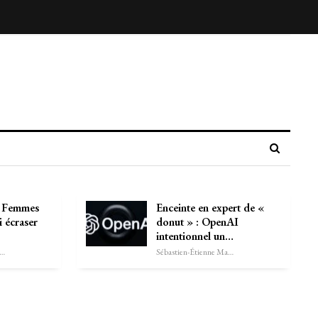
e Femmes
Enceinte en expert de «
li écraser
donut » : OpenAI
intentionnel un…
astien-Étienne Marechal
Sébastien-Étienne Marechal