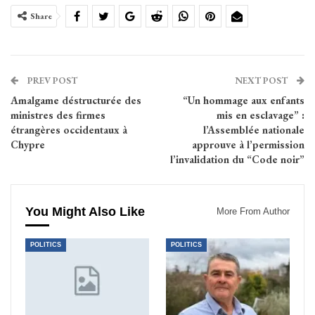
Share
PREV POST
NEXT POST
Amalgame déstructurée des
“Un hommage aux enfants
ministres des firmes
mis en esclavage” :
étrangères occidentaux à
l’Assemblée nationale
Chypre
approuve à l’permission
l’invalidation du “Code noir”
You Might Also Like
More From Author
POLITICS
POLITICS