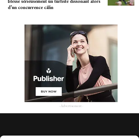
blesse sérieusement un turfiste dissonant alors
d’un concurrence câlin
- Advertisement -
Company