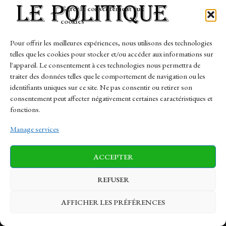
Gérer le consentement aux
cookies
Home
Entreprise
Pour offrir les meilleures expériences, nous utilisons des technologies
Politique
telles que les cookies pour stocker et/ou accéder aux informations sur
Sports
l'appareil. Le consentement à ces technologies nous permettra de
Tech
traiter des données telles que le comportement de navigation ou les
identifiants uniques sur ce site. Ne pas consentir ou retirer son
Travail
consentement peut affecter négativement certaines caractéristiques et
Finance-Marches
fonctions.
Manage services
Links
ACCEPTER
Contact
Sitemap
REFUSER
AFFICHER LES PRÉFÉRENCES
News
Finance-Marches
Politics