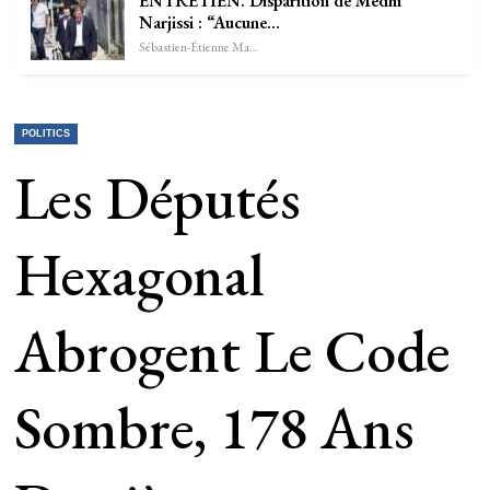
ENTRETIEN. Disparition de Medhi
Narjissi : “Aucune…
Sébastien-Étienne Marechal
POLITICS
Les Députés
Hexagonal
Abrogent Le Code
Sombre, 178 Ans