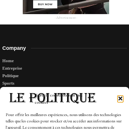
- Advertisement -
Company
Home
Entreprise
Politique
Sports
Tech
Gérer le consentement aux
Travail
cookies
Finance-Marches
Pour offrir les meilleures expériences, nous utilisons des technologies
telles que les cookies pour stocker et/ou accéder aux informations sur
Links
l'appareil. Le consentement à ces technologies nous permettra de