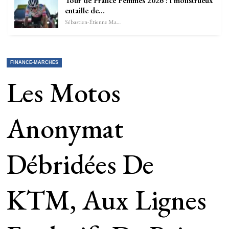
Tour de France Femmes 2026 : l’monstrueux
entaille de…
Sébastien-Étienne Marechal
FINANCE-MARCHES
Les Motos
Anonymat
Débridées De
KTM, Aux Lignes